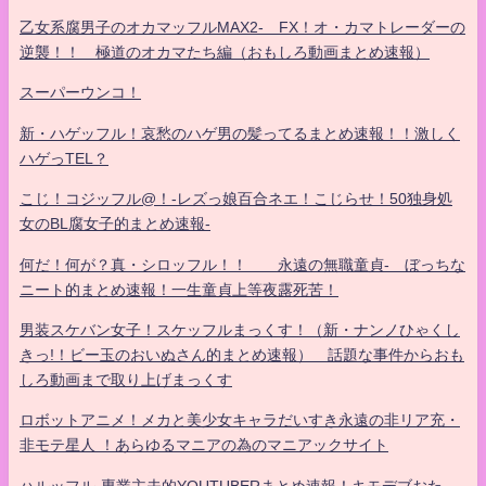
乙女系腐男子のオカマッフルMAX2- FX！オ・カマトレーダーの
逆襲！！ 極道のオカマたち編（おもしろ動画まとめ速報）
スーパーウンコ！
新・ハゲッフル！哀愁のハゲ男の髪ってるまとめ速報！！激しく
ハゲっTEL？
こじ！コジッフル@！-レズっ娘百合ネエ！こじらせ！50独身処
女のBL腐女子的まとめ速報-
何だ！何が？真・シロッフル！！ 永遠の無職童貞- ぼっちな
ニート的まとめ速報！一生童貞上等夜露死苦！
男装スケバン女子！スケッフルまっくす！（新・ナンノひゃくし
きっ!！ビー玉のおいぬさん的まとめ速報） 話題な事件からおも
しろ動画まで取り上げまっくす
ロボットアニメ！メカと美少女キャラだいすき永遠の非リア充・
非モテ星人 ！あらゆるマニアの為のマニアックサイト
ハルッフル-専業主夫的YOUTUBERまとめ速報！キモデブおた