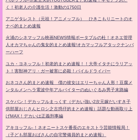
く！初老人の介護生活！激動の1750日
アニゲタレスト（元祖！アニメッフル） ひきこもりニートのオ
ナベ的まとめ速報
火浦のシネマッフル映画NEWS情報ポータブルの杜！オネエ管理
人オカマちゃんの鬼女的まとめ速報!オカマッフルアタックナンバ
ーハーフ
ユカ・ヨネッフル！初老的まとめ速報！！大帝イタチにラリアッ
ト！害獣神アリ・ガー被害に必殺！パイルドライバー
おネコさん的まとめ速報 僕の彼女はエリーちゃん人形！豆腐メ
ンタルメンヘラ電波中年アルバイターのぬいぐるみ男子末路編
スケバン！デカッフルまっくす（デカい強い2次元嫁だいすき子
供部屋おじさんヒロシ之古惑仔的まとめ速報）話題な動画取り上
げMAX！デカいは正義刑事編
アキヨッフル-！ネオニートスケ番長のエキストラ芸能情報局！
（子ども部屋おばさんの自宅警備員的まとめ速報）