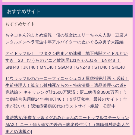
おすすめサイト
おすすめサイト
おネコさん的まとめ速報 僕の彼女はエリーちゃん人形！豆腐メ
ンタルメンヘラ電波中年アルバイターのぬいぐるみ男子末路編
アイドッフル！ ワタクシ的まとめ速報 地下格闘アイドルだい
すき！23 ひうらのアニメ放送局101ちゃんねる BNK48 ！
SNH48！JKT48！MNL48！SGO48！GNZ48！STU48！SKE48
ヒウラッフルのハーニーフィニッシュゴミ屋敷補完計画 ＜必殺！
生前整理人！孤立し孤独死からの～特殊清掃・遺品整理への道F
完結編＞ キャッシング計1500万返済：厨二病借金3500万円！う
つ病統合失調症14年生HKT46！！9期研究生、最後のサイト！全
米が泣いた！認知症鬱病60代のラストサイト絶賛！公開中
魔法熟女/美魔女ッ娘メグみみちゃんのニートッフルステーション
MAX！ ニート仙人仙女の映画三昧老後生活！（無職孤独居老人的
まとめ速報Z)]