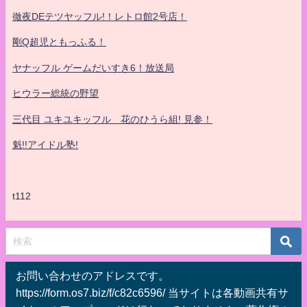
徹夜DEテツヤッフル!！レトロ館2号店！
剛Q超児ともっふる！
ヤナッフル ゲームだいすき6！放送局
ヒウラー総統の野望
三代目 ユキユキッフル 花のひうら組! 見参！
魁!!アイドル塾!
t112
お問い合わせのアドレスです。
https://form.os7.biz/f/c82c6596/ 当サイトは各動画共有サ