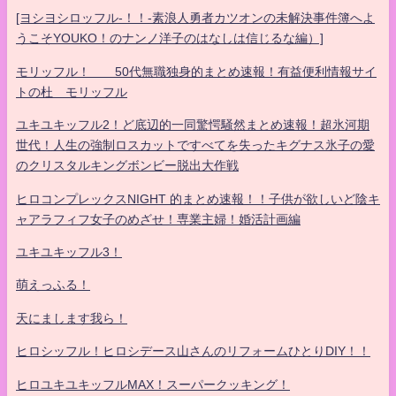
[ヨシヨシロッフル-！！-素浪人勇者カツオンの未解決事件簿へよ
うこそYOUKO！のナンノ洋子のはなしは信じるな編）]
モリッフル！ 50代無職独身的まとめ速報！有益便利情報サイ
トの杜 モリッフル
ユキユキッフル2！ど底辺的一同驚愕騒然まとめ速報！超氷河期
世代！人生の強制ロスカットですべてを失ったキグナス氷子の愛
のクリスタルキングボンビー脱出大作戦
ヒロコンプレックスNIGHT 的まとめ速報！！子供が欲しいど陰キ
ャアラフィフ女子のめざせ！専業主婦！婚活計画編
ユキユキッフル3！
萌えっふる！
天にまします我ら！
ヒロシッフル！ヒロシデース山さんのリフォームひとりDIY！！
ヒロユキユキッフルMAX！スーパークッキング！