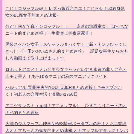
こじ！コジッフル@！-レズっ娘百合ネエ！こじらせ！50独身処
女のBL腐女子的まとめ速報-
何だ！何が？真・シロッフル！！ 永遠の無職童貞- ぼっちな
ニート的まとめ速報！一生童貞上等夜露死苦！
男装スケバン女子！スケッフルまっくす！（新・ナンノひゃくし
きっ!！ビー玉のおいぬさん的まとめ速報） 話題な事件からおも
しろ動画まで取り上げまっくす
ロボットアニメ！メカと美少女キャラだいすき永遠の非リア充・
非モテ星人 ！あらゆるマニアの為のマニアックサイト
ハルッフル-専業主夫的YOUTUBERまとめ速報！キモデブおた
く！初老人の介護生活！激動の1750日
アニゲタレスト（元祖！アニメッフル） ひきこもりニートのオ
ナベ的まとめ速報
火浦のシネマッフル映画NEWS情報ポータブルの杜！オネエ管理
人オカマちゃんの鬼女的まとめ速報!オカマッフルアタックナンバ