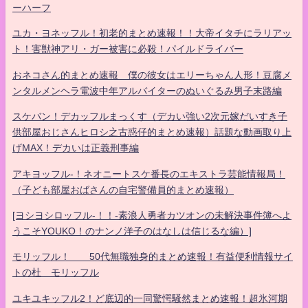
ーハーフ
ユカ・ヨネッフル！初老的まとめ速報！！大帝イタチにラリアッ
ト！害獣神アリ・ガー被害に必殺！パイルドライバー
おネコさん的まとめ速報 僕の彼女はエリーちゃん人形！豆腐メ
ンタルメンヘラ電波中年アルバイターのぬいぐるみ男子末路編
スケバン！デカッフルまっくす（デカい強い2次元嫁だいすき子
供部屋おじさんヒロシ之古惑仔的まとめ速報）話題な動画取り上
げMAX！デカいは正義刑事編
アキヨッフル-！ネオニートスケ番長のエキストラ芸能情報局！
（子ども部屋おばさんの自宅警備員的まとめ速報）
[ヨシヨシロッフル-！！-素浪人勇者カツオンの未解決事件簿へよ
うこそYOUKO！のナンノ洋子のはなしは信じるな編）]
モリッフル！ 50代無職独身的まとめ速報！有益便利情報サイ
トの杜 モリッフル
ユキユキッフル2！ど底辺的一同驚愕騒然まとめ速報！超氷河期