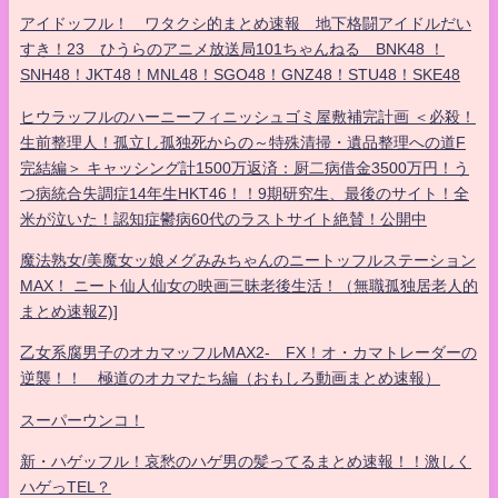
アイドッフル！ ワタクシ的まとめ速報 地下格闘アイドルだい
すき！23 ひうらのアニメ放送局101ちゃんねる BNK48 ！
SNH48！JKT48！MNL48！SGO48！GNZ48！STU48！SKE48
ヒウラッフルのハーニーフィニッシュゴミ屋敷補完計画 ＜必殺！
生前整理人！孤立し孤独死からの～特殊清掃・遺品整理への道F
完結編＞ キャッシング計1500万返済：厨二病借金3500万円！う
つ病統合失調症14年生HKT46！！9期研究生、最後のサイト！全
米が泣いた！認知症鬱病60代のラストサイト絶賛！公開中
魔法熟女/美魔女ッ娘メグみみちゃんのニートッフルステーション
MAX！ ニート仙人仙女の映画三昧老後生活！（無職孤独居老人的
まとめ速報Z)]
乙女系腐男子のオカマッフルMAX2- FX！オ・カマトレーダーの
逆襲！！ 極道のオカマたち編（おもしろ動画まとめ速報）
スーパーウンコ！
新・ハゲッフル！哀愁のハゲ男の髪ってるまとめ速報！！激しく
ハゲっTEL？