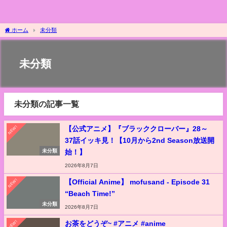
ホーム
未分類
未分類
未分類の記事一覧
NEW!
【公式アニメ】『ブラッククローバー』28～
37話イッキ見！【10月から2nd Season放送開
始！】
未分類
2026年8月7日
NEW!
【Official Anime】 mofusand - Episode 31
“Beach Time!”
未分類
2026年8月7日
NEW!
お茶をどうぞ~ #アニメ #anime