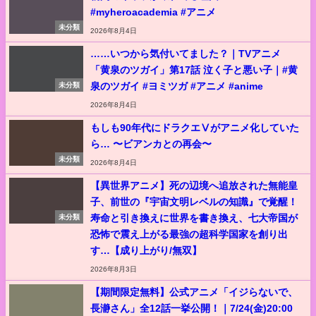
#myheroacademia #アニメ
未分類
2026年8月4日
……いつから気付いてました？｜TVアニメ
「黄泉のツガイ」第17話 泣く子と悪い子｜#黄
泉のツガイ #ヨミツガ #アニメ #anime
未分類
2026年8月4日
もしも90年代にドラクエⅤがアニメ化していた
ら… 〜ビアンカとの再会〜
未分類
2026年8月4日
【異世界アニメ】死の辺境へ追放された無能皇
子、前世の『宇宙文明レベルの知識』で覚醒！
寿命と引き換えに世界を書き換え、七大帝国が
未分類
恐怖で震え上がる最強の超科学国家を創り出
す…【成り上がり/無双】
2026年8月3日
【期間限定無料】公式アニメ「イジらないで、
長瀞さん」全12話一挙公開！｜7/24(金)20:00