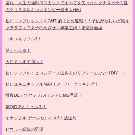
世代！人生の強制ロスカットですべてを失ったキグナス氷子の愛
のクリスタルキングボンビー脱出大作戦
ヒロコンプレックスNIGHT 的まとめ速報！！子供が欲しいど陰キ
ャアラフィフ女子のめざせ！専業主婦！婚活計画編
ユキユキッフル3！
萌えっふる！
天にまします我ら！
ヒロシッフル！ヒロシデース山さんのリフォームひとりDIY！！
ヒロユキユキッフルMAX！スーパークッキング！
徹夜DEテツヤッフル!！レトロ館2号店！
剛Q超児ともっふる！
ヤナッフル ゲームだいすき6！放送局
ヒウラー総統の野望