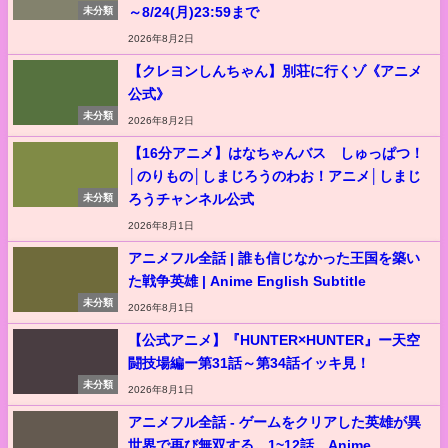
～8/24(月)23:59まで
未分類
2026年8月2日
【クレヨンしんちゃん】別荘に行くゾ《アニメ
公式》
未分類
2026年8月2日
【16分アニメ】はなちゃんバス しゅっぱつ！
│のりもの│しまじろうのわお！アニメ│しまじ
ろうチャンネル公式
未分類
2026年8月1日
アニメフル全話 | 誰も信じなかった王国を築い
た戦争英雄 | Anime English Subtitle
未分類
2026年8月1日
【公式アニメ】『HUNTER×HUNTER』ー天空
闘技場編ー第31話～第34話イッキ見！
未分類
2026年8月1日
アニメフル全話 - ゲームをクリアした英雄が異
世界で再び無双する。1~12話。Anime