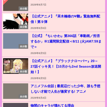
2026年8月7日
未分類
【公式アニメ】『斉木楠雄のΨ難』緊急無料配
信！第９弾
未分類
2026年8月6日
【公式】『ちいかわ』第366話「車動画／拒否
するか」※1週間限定配信＜8/11 (火)AM7:59ま
で＞
未分類
2026年8月5日
【公式アニメ】『ブラッククローバー』20～
27話イッキ見！【10月から2nd Season放送開
始！】
未分類
2026年8月5日
アニメフル全話 | 最底辺だった少年、誰も予想
しない才能で人生が激変する! アニメ
未分類
2026年8月4日
物間のキャラが壊れてる理由