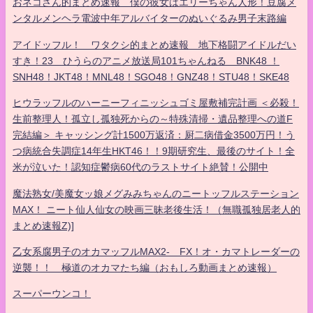
おネコさん的まとめ速報 僕の彼女はエリーちゃん人形！豆腐メ
ンタルメンヘラ電波中年アルバイターのぬいぐるみ男子末路編
アイドッフル！ ワタクシ的まとめ速報 地下格闘アイドルだい
すき！23 ひうらのアニメ放送局101ちゃんねる BNK48 ！
SNH48！JKT48！MNL48！SGO48！GNZ48！STU48！SKE48
ヒウラッフルのハーニーフィニッシュゴミ屋敷補完計画 ＜必殺！
生前整理人！孤立し孤独死からの～特殊清掃・遺品整理への道F
完結編＞ キャッシング計1500万返済：厨二病借金3500万円！う
つ病統合失調症14年生HKT46！！9期研究生、最後のサイト！全
米が泣いた！認知症鬱病60代のラストサイト絶賛！公開中
魔法熟女/美魔女ッ娘メグみみちゃんのニートッフルステーション
MAX！ ニート仙人仙女の映画三昧老後生活！（無職孤独居老人的
まとめ速報Z)]
乙女系腐男子のオカマッフルMAX2- FX！オ・カマトレーダーの
逆襲！！ 極道のオカマたち編（おもしろ動画まとめ速報）
スーパーウンコ！