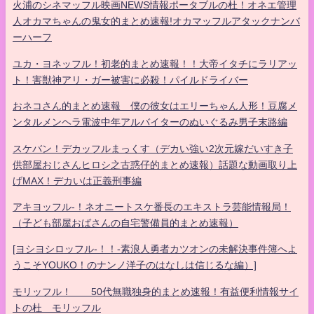
火浦のシネマッフル映画NEWS情報ポータブルの杜！オネエ管理
人オカマちゃんの鬼女的まとめ速報!オカマッフルアタックナンバ
ーハーフ
ユカ・ヨネッフル！初老的まとめ速報！！大帝イタチにラリアッ
ト！害獣神アリ・ガー被害に必殺！パイルドライバー
おネコさん的まとめ速報 僕の彼女はエリーちゃん人形！豆腐メ
ンタルメンヘラ電波中年アルバイターのぬいぐるみ男子末路編
スケバン！デカッフルまっくす（デカい強い2次元嫁だいすき子
供部屋おじさんヒロシ之古惑仔的まとめ速報）話題な動画取り上
げMAX！デカいは正義刑事編
アキヨッフル-！ネオニートスケ番長のエキストラ芸能情報局！
（子ども部屋おばさんの自宅警備員的まとめ速報）
[ヨシヨシロッフル-！！-素浪人勇者カツオンの未解決事件簿へよ
うこそYOUKO！のナンノ洋子のはなしは信じるな編）]
モリッフル！ 50代無職独身的まとめ速報！有益便利情報サイ
トの杜 モリッフル