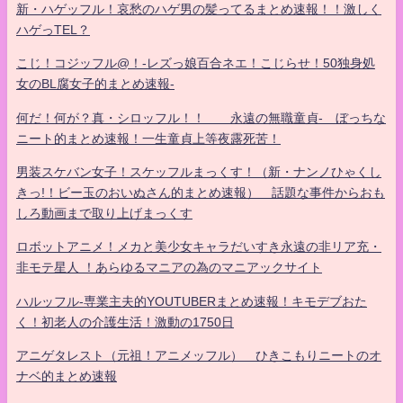
新・ハゲッフル！哀愁のハゲ男の髪ってるまとめ速報！！激しく
ハゲっTEL？
こじ！コジッフル@！-レズっ娘百合ネエ！こじらせ！50独身処
女のBL腐女子的まとめ速報-
何だ！何が？真・シロッフル！！ 永遠の無職童貞- ぼっちな
ニート的まとめ速報！一生童貞上等夜露死苦！
男装スケバン女子！スケッフルまっくす！（新・ナンノひゃくし
きっ!！ビー玉のおいぬさん的まとめ速報） 話題な事件からおも
しろ動画まで取り上げまっくす
ロボットアニメ！メカと美少女キャラだいすき永遠の非リア充・
非モテ星人 ！あらゆるマニアの為のマニアックサイト
ハルッフル-専業主夫的YOUTUBERまとめ速報！キモデブおた
く！初老人の介護生活！激動の1750日
アニゲタレスト（元祖！アニメッフル） ひきこもりニートのオ
ナベ的まとめ速報