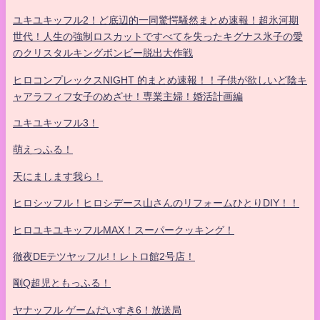
ユキユキッフル2！ど底辺的一同驚愕騒然まとめ速報！超氷河期
世代！人生の強制ロスカットですべてを失ったキグナス氷子の愛
のクリスタルキングボンビー脱出大作戦
ヒロコンプレックスNIGHT 的まとめ速報！！子供が欲しいど陰キ
ャアラフィフ女子のめざせ！専業主婦！婚活計画編
ユキユキッフル3！
萌えっふる！
天にまします我ら！
ヒロシッフル！ヒロシデース山さんのリフォームひとりDIY！！
ヒロユキユキッフルMAX！スーパークッキング！
徹夜DEテツヤッフル!！レトロ館2号店！
剛Q超児ともっふる！
ヤナッフル ゲームだいすき6！放送局