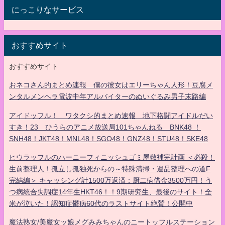
にっこりなサービス
おすすめサイト
おすすめサイト
おネコさん的まとめ速報 僕の彼女はエリーちゃん人形！豆腐メ
ンタルメンヘラ電波中年アルバイターのぬいぐるみ男子末路編
アイドッフル！ ワタクシ的まとめ速報 地下格闘アイドルだい
すき！23 ひうらのアニメ放送局101ちゃんねる BNK48 ！
SNH48！JKT48！MNL48！SGO48！GNZ48！STU48！SKE48
ヒウラッフルのハーニーフィニッシュゴミ屋敷補完計画 ＜必殺！
生前整理人！孤立し孤独死からの～特殊清掃・遺品整理への道F
完結編＞ キャッシング計1500万返済：厨二病借金3500万円！う
つ病統合失調症14年生HKT46！！9期研究生、最後のサイト！全
米が泣いた！認知症鬱病60代のラストサイト絶賛！公開中
魔法熟女/美魔女ッ娘メグみみちゃんのニートッフルステーション