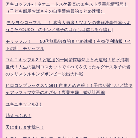
アキヨッフル-！ネオニートスケ番長のエキストラ芸能情報局！
（子ども部屋おばさんの自宅警備員的まとめ速報）
[ヨシヨシロッフル-！！-素浪人勇者カツオンの未解決事件簿へよ
うこそYOUKO！のナンノ洋子のはなしは信じるな編）]
モリッフル！ 50代無職独身的まとめ速報！有益便利情報サイ
トの杜 モリッフル
ユキユキッフル2！ど底辺的一同驚愕騒然まとめ速報！超氷河期
世代！人生の強制ロスカットですべてを失ったキグナス氷子の愛
のクリスタルキングボンビー脱出大作戦
ヒロコンプレックスNIGHT 的まとめ速報！！子供が欲しいど陰キ
ャアラフィフ女子のめざせ！専業主婦！婚活計画編
ユキユキッフル3！
萌えっふる！
天にまします我ら！