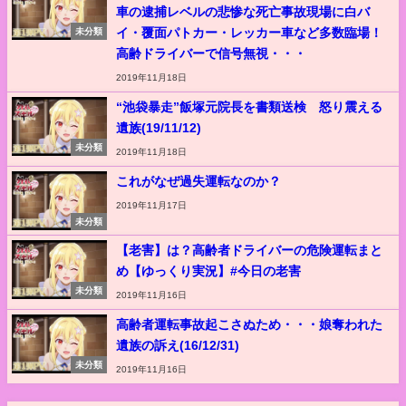
車の逮捕レベルの悲惨な死亡事故現場に白バ
イ・覆面パトカー・レッカー車など多数臨場！
未分類
高齢ドライバーで信号無視・・・
2019年11月18日
“池袋暴走”飯塚元院長を書類送検 怒り震える
遺族(19/11/12)
未分類
2019年11月18日
これがなぜ過失運転なのか？
2019年11月17日
未分類
【老害】は？高齢者ドライバーの危険運転まと
め【ゆっくり実況】#今日の老害
未分類
2019年11月16日
高齢者運転事故起こさぬため・・・娘奪われた
遺族の訴え(16/12/31)
未分類
2019年11月16日