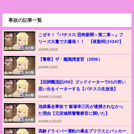
事故の記事一覧
こぜ６！『パチスロ 恐怖新聞～第二章～』フ
リーズ大量で大爆発！！ 【夜勤明け#347】
未分類
2020年1月6日
【警察】ザ・鑑識捜査官（2006）
2020年1月6日
未分類
【回胴飄流記#59】ゴッドイーターで#1の苦い
思い出をイーターする【パチスロ生放送】
未分類
2019年11月19日
池袋暴走事故で 飯塚幸三氏が逮捕されなかっ
た理由【元宮城県警警察官に聞いた】
未分類
2019年11月19日
高齢ドライバー運転の暴走プリウスとパッカー