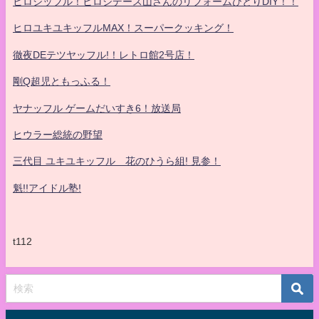
ヒロシッフル！ヒロシデース山さんのリフォームひとりDIY！！
ヒロユキユキッフルMAX！スーパークッキング！
徹夜DEテツヤッフル!！レトロ館2号店！
剛Q超児ともっふる！
ヤナッフル ゲームだいすき6！放送局
ヒウラー総統の野望
三代目 ユキユキッフル 花のひうら組! 見参！
魁!!アイドル塾!
t112