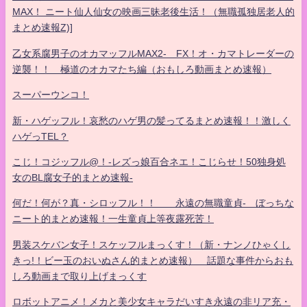
MAX！ ニート仙人仙女の映画三昧老後生活！（無職孤独居老人的
まとめ速報Z)]
乙女系腐男子のオカマッフルMAX2- FX！オ・カマトレーダーの
逆襲！！ 極道のオカマたち編（おもしろ動画まとめ速報）
スーパーウンコ！
新・ハゲッフル！哀愁のハゲ男の髪ってるまとめ速報！！激しく
ハゲっTEL？
こじ！コジッフル@！-レズっ娘百合ネエ！こじらせ！50独身処
女のBL腐女子的まとめ速報-
何だ！何が？真・シロッフル！！ 永遠の無職童貞- ぼっちな
ニート的まとめ速報！一生童貞上等夜露死苦！
男装スケバン女子！スケッフルまっくす！（新・ナンノひゃくし
きっ!！ビー玉のおいぬさん的まとめ速報） 話題な事件からおも
しろ動画まで取り上げまっくす
ロボットアニメ！メカと美少女キャラだいすき永遠の非リア充・