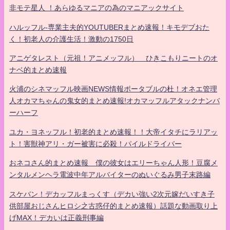
非モテ星人 ！あらゆるマニアの為のマニアックサイト
ハルッフル-専業主夫的YOUTUBERまとめ速報！キモデブおた
く！初老人の介護生活！激動の1750日
アニゲタレスト（元祖！アニメッフル） ひきこもりニートのオ
ナベ的まとめ速報
火浦のシネマッフル映画NEWS情報ポータブルの杜！オネエ管理
人オカマちゃんの鬼女的まとめ速報!オカマッフルアタックナンバ
ーハーフ
ユカ・ヨネッフル！初老的まとめ速報！！大帝イタチにラリアッ
ト！害獣神アリ・ガー被害に必殺！パイルドライバー
おネコさん的まとめ速報 僕の彼女はエリーちゃん人形！豆腐メ
ンタルメンヘラ電波中年アルバイターのぬいぐるみ男子末路編
スケバン！デカッフルまっくす（デカい強い2次元嫁だいすき子
供部屋おじさんヒロシ之古惑仔的まとめ速報）話題な動画取り上
げMAX！デカいは正義刑事編