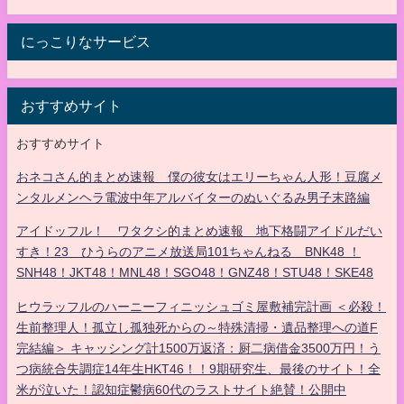
にっこりなサービス
おすすめサイト
おすすめサイト
おネコさん的まとめ速報 僕の彼女はエリーちゃん人形！豆腐メ
ンタルメンヘラ電波中年アルバイターのぬいぐるみ男子末路編
アイドッフル！ ワタクシ的まとめ速報 地下格闘アイドルだい
すき！23 ひうらのアニメ放送局101ちゃんねる BNK48 ！
SNH48！JKT48！MNL48！SGO48！GNZ48！STU48！SKE48
ヒウラッフルのハーニーフィニッシュゴミ屋敷補完計画 ＜必殺！
生前整理人！孤立し孤独死からの～特殊清掃・遺品整理への道F
完結編＞ キャッシング計1500万返済：厨二病借金3500万円！う
つ病統合失調症14年生HKT46！！9期研究生、最後のサイト！全
米が泣いた！認知症鬱病60代のラストサイト絶賛！公開中