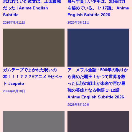
思われていた彼女は、王国最強
暮らす貧しい少年は、無限の力
だった | Anime English
を秘めている。 1~17話。 Anime
Subtitle
English Subtitle 2026
2026年8月11日
2026年8月11日
ガムテープでまかれた呪いの
アニメフル全話 : 500年の眠りか
本！！！？？？#アニメ #ゼペッ
ら覚めた覇王！かつて世界を救
ト #zepeto
った伝説の戦士が未来で再び最
強の英雄となる物語 1~12話
2026年8月10日
Anime English Subtitle 2026
2026年8月10日