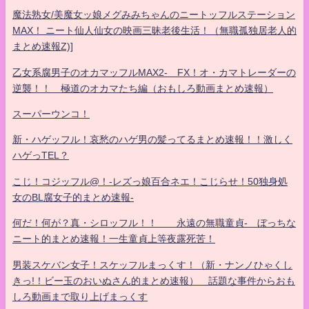
魔法熟女/美魔女ッ娘メグみみちゃんのニートッフルステーション
MAX！ ニート仙人仙女の映画三昧老後生活！（無職孤独居老人的
まとめ速報Z)]
乙女系腐男子のオカマッフルMAX2- FX！オ・カマトレーダーの
逆襲！！ 極道のオカマたち編（おもしろ動画まとめ速報）
スーパーウンコ！
新・ハゲッフル！哀愁のハゲ男の髪ってるまとめ速報！！激しく
ハゲっTEL？
こじ！コジッフル@！-レズっ娘百合ネエ！こじらせ！50独身処
女のBL腐女子的まとめ速報-
何だ！何が？真・シロッフル！！ 永遠の無職童貞- ぼっちな
ニート的まとめ速報！一生童貞上等夜露死苦！
男装スケバン女子！スケッフルまっくす！（新・ナンノひゃくし
きっ!！ビー玉のおいぬさん的まとめ速報） 話題な事件からおも
しろ動画まで取り上げまっくす