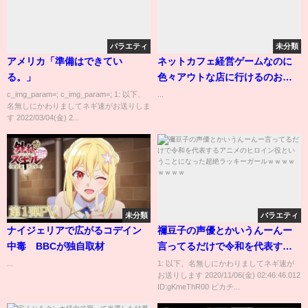
バラエティ
未分類
アメリカ「準備はできてい
ネットカフェ経営ゲームなのに
る。」
色々アウトな店に行けるのおか
しいだろ！！！ - Internet Cafe
c_img_param=; c_img_param=; 1: 以下、
...
名無しにかわりましてネギ速がお送りしま
Simulator #4
す 2022/03/04(金) 2...
未分類
バラエティ
ナイジェリアで広がるコデイン
禰豆子の声優とかいうんーんー
中毒 BBCが独自取材
言ってるだけで令和を代表する
アニメのヒロイン役ということ
...
1: 以下、名無しにかわりましてネギ速が
お送りします 2020/11/06(金) 02:46:46.012
になった超絶ラッキーガールｗ
ID:gKmeThR00 ピカチ...
ｗｗｗｗｗｗｗ