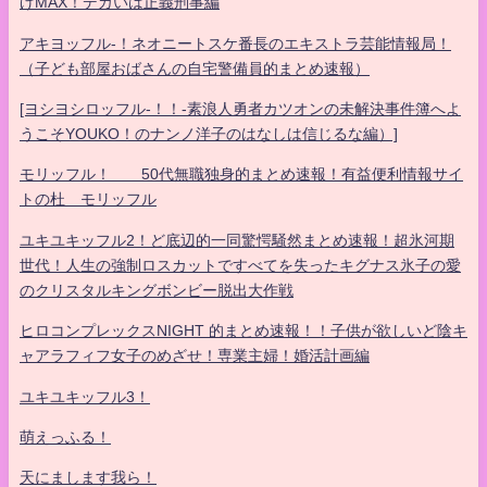
げMAX！デカいは正義刑事編
アキヨッフル-！ネオニートスケ番長のエキストラ芸能情報局！
（子ども部屋おばさんの自宅警備員的まとめ速報）
[ヨシヨシロッフル-！！-素浪人勇者カツオンの未解決事件簿へよ
うこそYOUKO！のナンノ洋子のはなしは信じるな編）]
モリッフル！ 50代無職独身的まとめ速報！有益便利情報サイ
トの杜 モリッフル
ユキユキッフル2！ど底辺的一同驚愕騒然まとめ速報！超氷河期
世代！人生の強制ロスカットですべてを失ったキグナス氷子の愛
のクリスタルキングボンビー脱出大作戦
ヒロコンプレックスNIGHT 的まとめ速報！！子供が欲しいど陰キ
ャアラフィフ女子のめざせ！専業主婦！婚活計画編
ユキユキッフル3！
萌えっふる！
天にまします我ら！