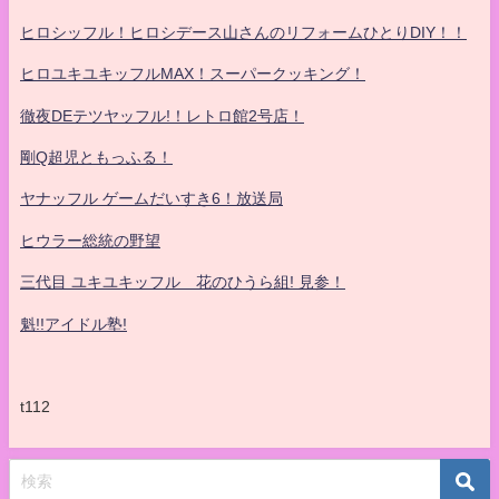
ヒロシッフル！ヒロシデース山さんのリフォームひとりDIY！！
ヒロユキユキッフルMAX！スーパークッキング！
徹夜DEテツヤッフル!！レトロ館2号店！
剛Q超児ともっふる！
ヤナッフル ゲームだいすき6！放送局
ヒウラー総統の野望
三代目 ユキユキッフル 花のひうら組! 見参！
魁!!アイドル塾!
t112