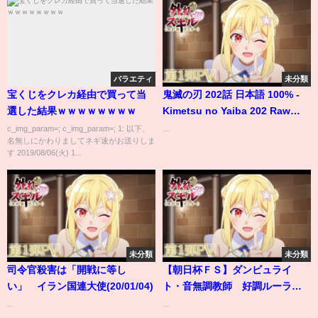
バラエティ
未分類
宝くじをクレカ経由で買って当
鬼滅の刃 202話 日本語 100% -
選した結果ｗｗｗｗｗｗｗｗ
Kimetsu no Yaiba 202 Raw
Full JP
c_img_param=; c_img_param=; 1: 以下、
...
名無しにかわりましてネギ速がお送りしま
す 2019/08/06(火) 1...
未分類
未分類
司令官殺害は「開戦に等し
【朝日杯ＦＳ】ダンビュライ
い」 イラン国連大使(20/01/04)
ト・音無調教師 好調ルーラー
シップ産駒がその勢いを見せつ
...
...