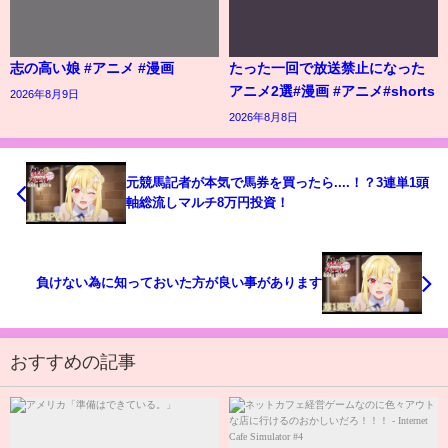
志の高い娘 #アニメ #漫画
たった一回で放送禁止になった
アニメ2選#漫画 #アニメ#shorts
2026年8月9日
2026年8月8日
元競馬記者が本気で馬券を買ったら....！？3連単1頭
軸総流しマルチ8万円投資！
負けない為に知っておいた方が良い事があります
おすすめの記事