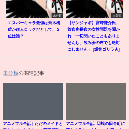
未分類
未分類
エスパーキャラ最強は斉木楠
【サンジャポ】宮崎謙介氏、
雄か超人ロックだとして、２
菅官房長官の女性問題を聞か
位は誰？
れ「一切聞いたこともありま
せんし、飲み会の席でも絶対
にしません」 [爆笑ゴリラ★]
未分類
の関連記事
アニメフル全話 | ただのメイドと
アニメフル全話: 辺境の田舎町に