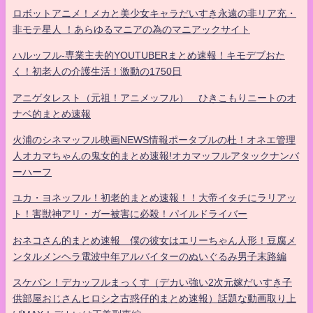
ロボットアニメ！メカと美少女キャラだいすき永遠の非リア充・
非モテ星人 ！あらゆるマニアの為のマニアックサイト
ハルッフル-専業主夫的YOUTUBERまとめ速報！キモデブおた
く！初老人の介護生活！激動の1750日
アニゲタレスト（元祖！アニメッフル） ひきこもりニートのオ
ナベ的まとめ速報
火浦のシネマッフル映画NEWS情報ポータブルの杜！オネエ管理
人オカマちゃんの鬼女的まとめ速報!オカマッフルアタックナンバ
ーハーフ
ユカ・ヨネッフル！初老的まとめ速報！！大帝イタチにラリアッ
ト！害獣神アリ・ガー被害に必殺！パイルドライバー
おネコさん的まとめ速報 僕の彼女はエリーちゃん人形！豆腐メ
ンタルメンヘラ電波中年アルバイターのぬいぐるみ男子末路編
スケバン！デカッフルまっくす（デカい強い2次元嫁だいすき子
供部屋おじさんヒロシ之古惑仔的まとめ速報）話題な動画取り上