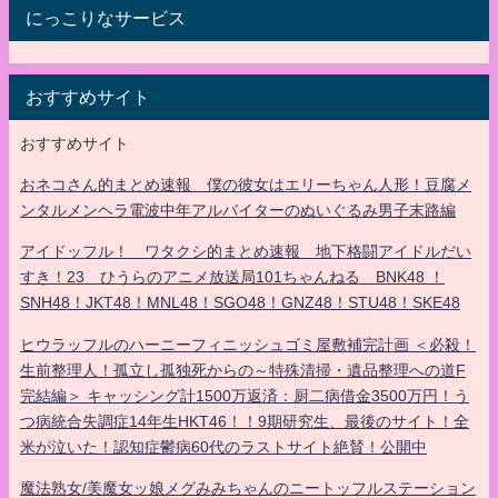
にっこりなサービス
おすすめサイト
おすすめサイト
おネコさん的まとめ速報 僕の彼女はエリーちゃん人形！豆腐メ
ンタルメンヘラ電波中年アルバイターのぬいぐるみ男子末路編
アイドッフル！ ワタクシ的まとめ速報 地下格闘アイドルだい
すき！23 ひうらのアニメ放送局101ちゃんねる BNK48 ！
SNH48！JKT48！MNL48！SGO48！GNZ48！STU48！SKE48
ヒウラッフルのハーニーフィニッシュゴミ屋敷補完計画 ＜必殺！
生前整理人！孤立し孤独死からの～特殊清掃・遺品整理への道F
完結編＞ キャッシング計1500万返済：厨二病借金3500万円！う
つ病統合失調症14年生HKT46！！9期研究生、最後のサイト！全
米が泣いた！認知症鬱病60代のラストサイト絶賛！公開中
魔法熟女/美魔女ッ娘メグみみちゃんのニートッフルステーション