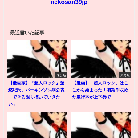
nekosan39jp
最近書いた記事
未分類
未分類
【漫画家】『超人ロック』聖
【漫画】「超人ロック」はこ
悠紀氏、パーキンソン病公表
こから始まった！初期作収め
「できる限り描いていきた
た単行本が上下巻で
い」