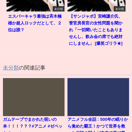
未分類
未分類
エスパーキャラ最強は斉木楠
【サンジャポ】宮崎謙介氏、
雄か超人ロックだとして、２
菅官房長官の女性問題を聞か
位は誰？
れ「一切聞いたこともありま
せんし、飲み会の席でも絶対
にしません」 [爆笑ゴリラ★]
未分類
の関連記事
ガムテープでまかれた呪いの
アニメフル全話 : 500年の眠りか
本！！！？？？#アニメ #ゼペッ
ら覚めた覇王！かつて世界を救