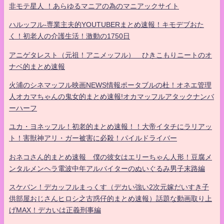
非モテ星人 ！あらゆるマニアの為のマニアックサイト
ハルッフル-専業主夫的YOUTUBERまとめ速報！キモデブおた
く！初老人の介護生活！激動の1750日
アニゲタレスト（元祖！アニメッフル） ひきこもりニートのオ
ナベ的まとめ速報
火浦のシネマッフル映画NEWS情報ポータブルの杜！オネエ管理
人オカマちゃんの鬼女的まとめ速報!オカマッフルアタックナンバ
ーハーフ
ユカ・ヨネッフル！初老的まとめ速報！！大帝イタチにラリアッ
ト！害獣神アリ・ガー被害に必殺！パイルドライバー
おネコさん的まとめ速報 僕の彼女はエリーちゃん人形！豆腐メ
ンタルメンヘラ電波中年アルバイターのぬいぐるみ男子末路編
スケバン！デカッフルまっくす（デカい強い2次元嫁だいすき子
供部屋おじさんヒロシ之古惑仔的まとめ速報）話題な動画取り上
げMAX！デカいは正義刑事編