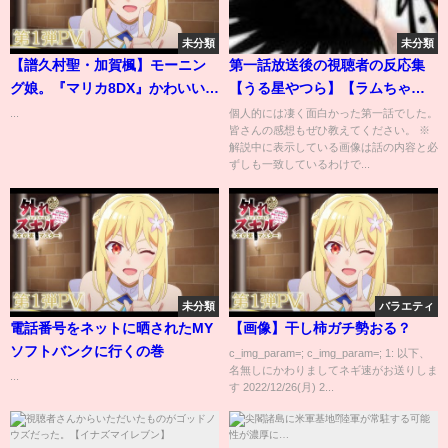
未分類
未分類
【譜久村聖・加賀楓】モーニン
第一話放送後の視聴者の反応集
グ娘。『マリカ8DX』かわいい場
【うる星やつら】【ラムちゃ
面集【ハロ通LIVEダイジェス
ん】
...
個人的には凄く面白かった第一話でした。
皆さんの感想もぜひ教えてください。 ※
ト】
解説中に表示している画像は話の内容と必
ずしも一致しているわけで...
未分類
バラエティ
電話番号をネットに晒されたMY
【画像】干し柿ガチ勢おる？
ソフトバンクに行くの巻
c_img_param=; c_img_param=; 1: 以下、
名無しにかわりましてネギ速がお送りしま
...
す 2022/12/26(月) 2...