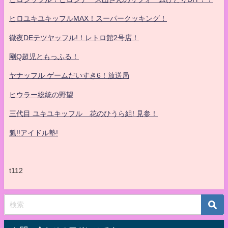
ヒロユキユキッフルMAX！スーパークッキング！
徹夜DEテツヤッフル!！レトロ館2号店！
剛Q超児ともっふる！
ヤナッフル ゲームだいすき6！放送局
ヒウラー総統の野望
三代目 ユキユキッフル 花のひうら組! 見参！
魁!!アイドル塾!
t112