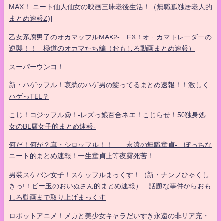
MAX！ ニート仙人仙女の映画三昧老後生活！（無職孤独居老人的
まとめ速報Z)]
乙女系腐男子のオカマッフルMAX2- FX！オ・カマトレーダーの
逆襲！！ 極道のオカマたち編（おもしろ動画まとめ速報）
スーパーウンコ！
新・ハゲッフル！哀愁のハゲ男の髪ってるまとめ速報！！激しく
ハゲっTEL？
こじ！コジッフル@！-レズっ娘百合ネエ！こじらせ！50独身処
女のBL腐女子的まとめ速報-
何だ！何が？真・シロッフル！！ 永遠の無職童貞- ぼっちな
ニート的まとめ速報！一生童貞上等夜露死苦！
男装スケバン女子！スケッフルまっくす！（新・ナンノひゃくし
きっ!！ビー玉のおいぬさん的まとめ速報） 話題な事件からおも
しろ動画まで取り上げまっくす
ロボットアニメ！メカと美少女キャラだいすき永遠の非リア充・