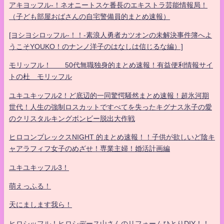
アキヨッフル-！ネオニートスケ番長のエキストラ芸能情報局！
（子ども部屋おばさんの自宅警備員的まとめ速報）
[ヨシヨシロッフル-！！-素浪人勇者カツオンの未解決事件簿へよ
うこそYOUKO！のナンノ洋子のはなしは信じるな編）]
モリッフル！ 50代無職独身的まとめ速報！有益便利情報サイ
トの杜 モリッフル
ユキユキッフル2！ど底辺的一同驚愕騒然まとめ速報！超氷河期
世代！人生の強制ロスカットですべてを失ったキグナス氷子の愛
のクリスタルキングボンビー脱出大作戦
ヒロコンプレックスNIGHT 的まとめ速報！！子供が欲しいど陰キ
ャアラフィフ女子のめざせ！専業主婦！婚活計画編
ユキユキッフル3！
萌えっふる！
天にまします我ら！
ヒロシッフル！ヒロシデース山さんのリフォームひとりDIY！！