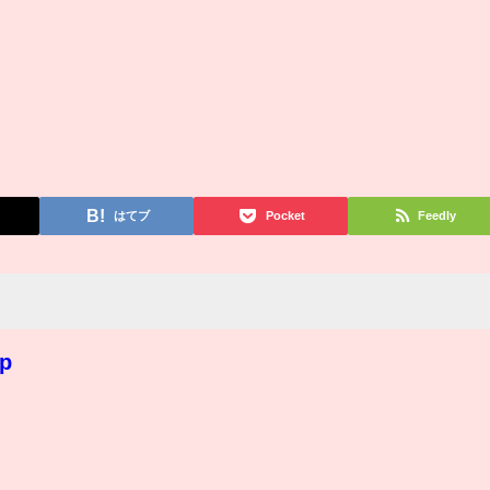
はてブ
Pocket
Feedly
jp