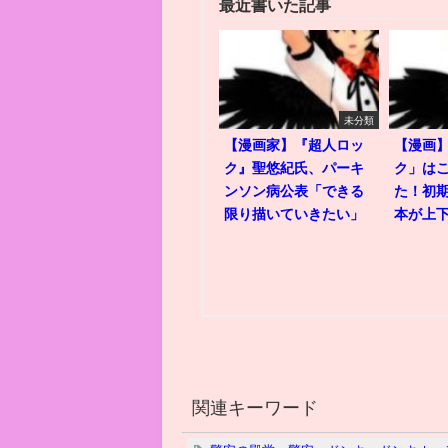
最近書いた記事
未分類
【漫画家】『超人ロッ
【漫画
ク』聖悠紀氏、パーキ
ク」は
ンソン病公表「できる
た！初
限り描いていきたい」
本が上
関連キーワード