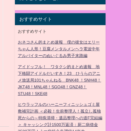
おすすめサイト
おすすめサイト
おネコさん的まとめ速報 僕の彼女はエリー
ちゃん人形！豆腐メンタルメンヘラ電波中年
アルバイターのぬいぐるみ男子末路編
アイドッフル！ ワタクシ的まとめ速報 地
下格闘アイドルだいすき！23 ひうらのアニ
メ放送局101ちゃんねる BNK48 ！SNH48！
JKT48！MNL48！SGO48！GNZ48！
STU48！SKE48
ヒウラッフルのハーニーフィニッシュゴミ屋
敷補完計画 ＜必殺！生前整理人！孤立し孤独
死からの～特殊清掃・遺品整理への道F完結編
＞ キャッシング計1500万返済：厨二病借金