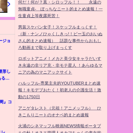
何だ！何が？真・シロッフル！！ 永遠の
無職童貞- ぼっちなニート的まとめ速報！一
生童貞上等夜露死苦！
男装スケバン女子！スケッフルまっくす！
（新・ナンノひゃくしきっ!！ビー玉のおいぬ
さん的まとめ速報） 話題な事件からおもし
ージョ
ろ動画まで取り上げまっくす
ロボットアニメ！メカと美少女キャラだいす
き永遠の非リア充・非モテ星人 ！あらゆるマ
整形し
ニアの為のマニアックサイト
ある行
ハルッフル-専業主夫的YOUTUBERまとめ速
報！キモデブおたく！初老人の介護生活！激
動の1750日
周』コ
アニゲタレスト（元祖！アニメッフル） ひ
きこもりニートのオナベ的まとめ速報
火浦のシネマッフル映画NEWS情報ポータブ
スレ
ルの杜！オネエ管理人オカマちゃんの鬼女的