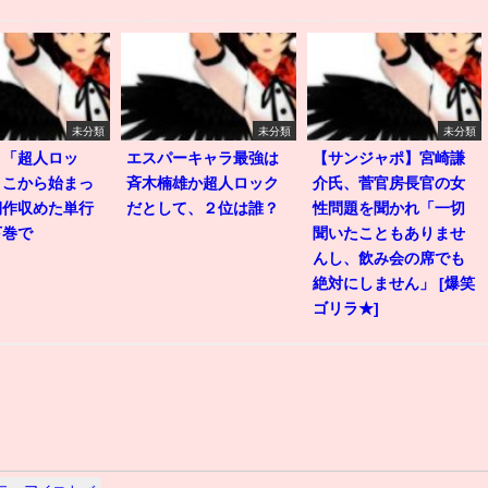
未分類
未分類
未分類
】「超人ロッ
エスパーキャラ最強は
【サンジャポ】宮崎謙
ここから始まっ
斉木楠雄か超人ロック
介氏、菅官房長官の女
期作収めた単行
だとして、２位は誰？
性問題を聞かれ「一切
下巻で
聞いたこともありませ
んし、飲み会の席でも
絶対にしません」 [爆笑
ゴリラ★]