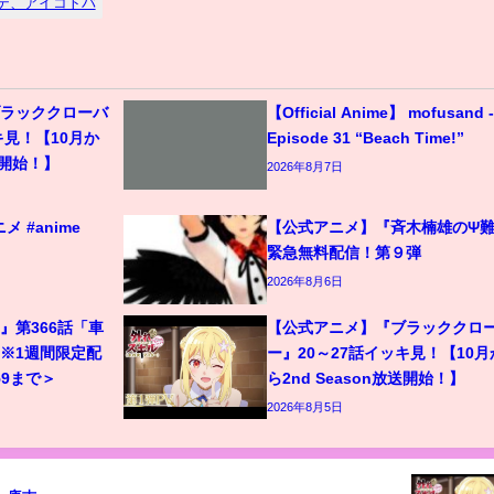
テ、アイコトバ
ブラッククローバ
【Official Anime】 mofusand -
キ見！【10月か
Episode 31 “Beach Time!”
放送開始！】
2026年8月7日
 #anime
【公式アニメ】『斉木楠雄のΨ
緊急無料配信！第９弾
2026年8月6日
』第366話「車
【公式アニメ】『ブラッククロ
※1週間限定配
ー』20～27話イッキ見！【10月
:59まで＞
ら2nd Season放送開始！】
2026年8月5日