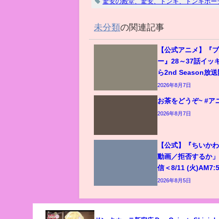
驚安の殿堂、驚安、ドンキ、ドンキホー
未分類
の関連記事
【公式アニメ】『
ー』28～37話イッ
ら2nd Season
2026年8月7日
お茶をどうぞ~ #アニメ
2026年8月7日
【公式】『ちいかわ
動画／拒否するか」
信＜8/11 (火)AM7
2026年8月5日