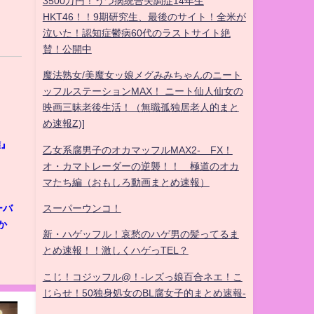
3500万円！うつ病統合失調症14年生
HKT46！！9期研究生、最後のサイト！全米が
泣いた！認知症鬱病60代のラストサイト絶
賛！公開中
魔法熟女/美魔女ッ娘メグみみちゃんのニート
ッフルステーションMAX！ ニート仙人仙女の
映画三昧老後生活！（無職孤独居老人的まと
め速報Z)]
難』
乙女系腐男子のオカマッフルMAX2- FX！
オ・カマトレーダーの逆襲！！ 極道のオカ
マたち編（おもしろ動画まとめ速報）
ーバ
スーパーウンコ！
か
新・ハゲッフル！哀愁のハゲ男の髪ってるま
とめ速報！！激しくハゲっTEL？
こじ！コジッフル@！-レズっ娘百合ネエ！こ
じらせ！50独身処女のBL腐女子的まとめ速報-