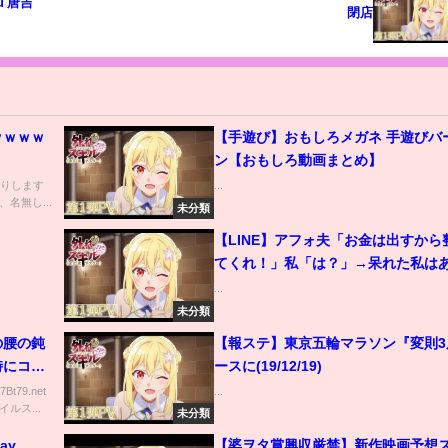
u 唐吉
閉店
ｗｗｗｗ
【手遊び】おもしろメガネ 手遊びバ
ン【おもしろ動画まとめ】
送りします
...
以下、名無し...
未分類
【LINE】アフォ夫「お金は出すから
てくれ！」私「は？」→呆れた私は
動にでることに...(スカッとする話)
...
未分類
の腰の鈍
【報ステ】東京五輪マラソン『変則3
時にコロ
ースに(19/12/19)
てしまい
Bt79.net
...
ルス...
未分類
ay
【婆ヲタ賞興収厳禁】新作映画予想