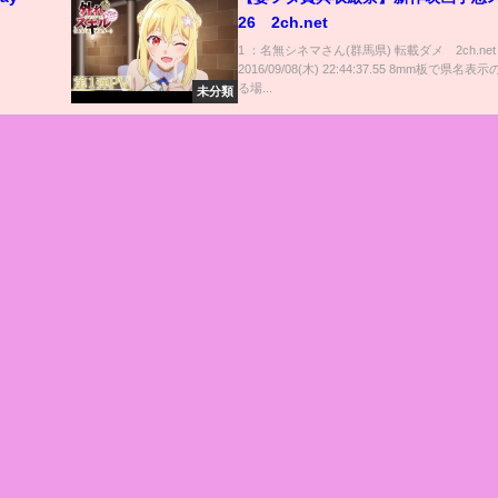
26©2ch.net
1 ：名無シネマさん(群馬県) 転載ダメ©2ch.ne
2016/09/08(木) 22:44:37.55 8mm板で県名
る場...
未分類