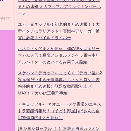
まとめ速報!オカマッフルアタックナンバーハ
ーフ
t：
表示のみにす
ユカ・ヨネッフル！初老的まとめ速報！！大
帝イタチにラリアット！害獣神アリ・ガー被
害に必殺！パイルドライバー
おネコさん的まとめ速報 僕の彼女はエリー
ちゃん人形！豆腐メンタルメンヘラ電波中年
アルバイターのぬいぐるみ男子末路編
スケバン！デカッフルまっくす（デカい強い2
次元嫁だいすき子供部屋おじさんヒロシ之古
惑仔的まとめ速報）話題な動画取り上げ
MAX！デカいは正義刑事編
アキヨッフル-！ネオニートスケ番長のエキス
トラ芸能情報局！（子ども部屋おばさんの自
宅警備員的まとめ速報）
[ヨシヨシロッフル-！！-素浪人勇者カツオン