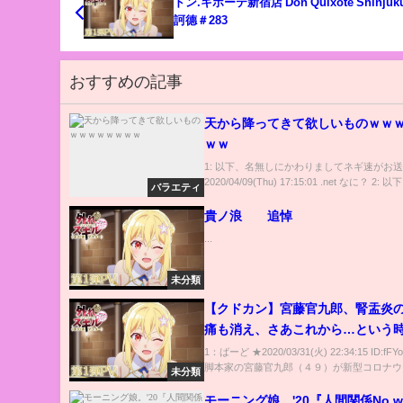
ドン.キホーテ新宿店 Don Quixote Shinjuk
訶德＃283
おすすめの記事
天から降ってきて欲しいものｗｗ
ｗｗ
1: 以下、名無しにかわりましてネギ速がお
2020/04/09(Thu) 17:15:01 .net なに？ 2: 
バラエティ
貴ノ浪 追悼
...
未分類
【クドカン】宮藤官九郎、腎盂炎
痛も消え、さあこれから…という
ナ感染「まさか自分が、と過信し
1：ばーど ★2020/03/31(火) 22:34:15 ID:fFYo7
脚本家の宮藤官九郎（４９）が新型コロナウイ
ました」★2
未分類
モーニング娘。'20『人間関係No w