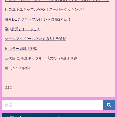
ヒロユキユキッフルMAX！スーパークッキング！
徹夜DEテツヤッフル!！レトロ館2号店！
剛Q超児ともっふる！
ヤナッフル ゲームだいすき6！放送局
ヒウラー総統の野望
三代目 ユキユキッフル 花のひうら組! 見参！
魁!!アイドル塾!
t112