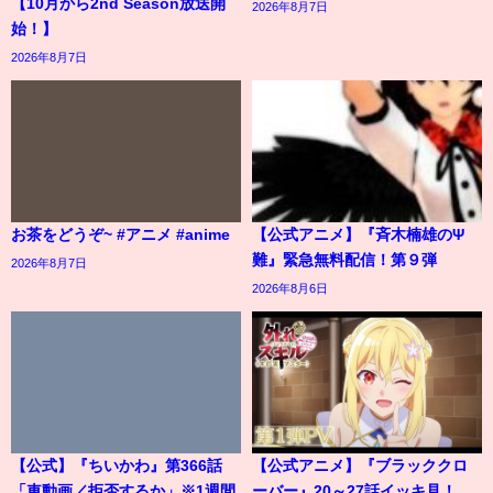
【10月から2nd Season放送開
2026年8月7日
始！】
2026年8月7日
お茶をどうぞ~ #アニメ #anime
【公式アニメ】『斉木楠雄のΨ
難』緊急無料配信！第９弾
2026年8月7日
2026年8月6日
【公式】『ちいかわ』第366話
【公式アニメ】『ブラッククロ
「車動画／拒否するか」※1週間
ーバー』20～27話イッキ見！