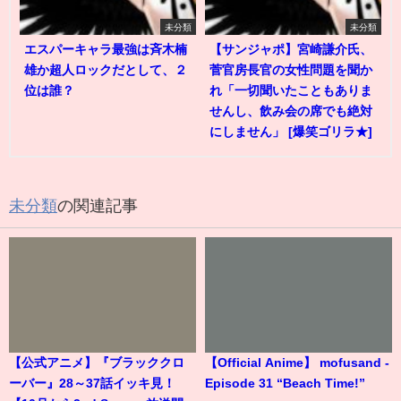
未分類
未分類
エスパーキャラ最強は斉木楠
【サンジャポ】宮崎謙介氏、
雄か超人ロックだとして、２
菅官房長官の女性問題を聞か
位は誰？
れ「一切聞いたこともありま
せんし、飲み会の席でも絶対
にしません」 [爆笑ゴリラ★]
未分類
の関連記事
【公式アニメ】『ブラッククロ
【Official Anime】 mofusand -
ーバー』28～37話イッキ見！
Episode 31 “Beach Time!”