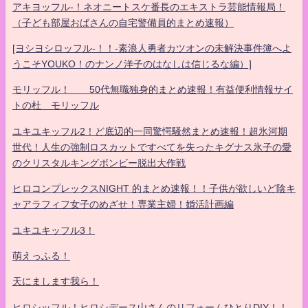
アキヨッフル-！ネオニートスケ番長のエキストラ芸能情報局！
（子ども部屋おばさんの自宅警備員的まとめ速報）
[ヨシヨシロッフル-！！-素浪人勇者カツオンの未解決事件簿へよ
うこそYOUKO！のナンノ洋子のはなしは信じるな編）]
モリッフル！ 50代無職独身的まとめ速報！有益便利情報サイ
トの杜 モリッフル
ユキユキッフル2！ど底辺的一同驚愕騒然まとめ速報！超氷河期
世代！人生の強制ロスカットですべてを失ったキグナス氷子の愛
のクリスタルキングボンビー脱出大作戦
ヒロコンプレックスNIGHT 的まとめ速報！！子供が欲しいど陰キ
ャアラフィフ女子のめざせ！専業主婦！婚活計画編
ユキユキッフル3！
萌えっふる！
天にまします我ら！
ヒロシッフル！ヒロシデース山さんのリフォームひとりDIY！！