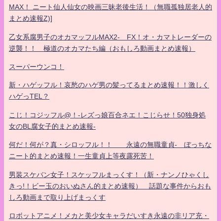
MAX！ ニート仙人仙女の映画三昧老後生活！（無職孤独居老人的
まとめ速報Z)]
乙女系腐男子のオカマッフルMAX2- FX！オ・カマトレーダーの
逆襲！！ 極道のオカマたち編（おもしろ動画まとめ速報）
スーパーウンコ！
新・ハゲッフル！哀愁のハゲ男の髪ってるまとめ速報！！激しく
ハゲっTEL？
こじ！コジッフル@！-レズっ娘百合ネエ！こじらせ！50独身処
女のBL腐女子的まとめ速報-
何だ！何が？真・シロッフル！！ 永遠の無職童貞- ぼっちな
ニート的まとめ速報！一生童貞上等夜露死苦！
男装スケバン女子！スケッフルまっくす！（新・ナンノひゃくし
きっ!！ビー玉のおいぬさん的まとめ速報） 話題な事件からおも
しろ動画まで取り上げまっくす
ロボットアニメ！メカと美少女キャラだいすき永遠の非リア充・