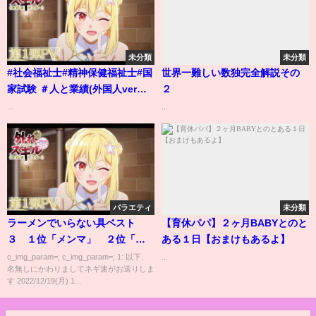
未分類
未分類
#社会福祉士#精神保健福祉士#国
世界一難しい数独完全解説その
家試験 ＃人と業績(外国人ver）
２
第９弾 「第３２回国家試験・問
...
...
９３」
バラエティ
未分類
ラーメンでいらない具ベスト
【育休パパ】２ヶ月BABYとのと
３ １位「メンマ」 ２位「海
ある１日【おまけもあるよ】
苔」 ３位「？」
c_img_param=; c_img_param=; 1: 以下、
...
名無しにかわりましてネギ速がお送りしま
す 2022/12/19(月) 1...