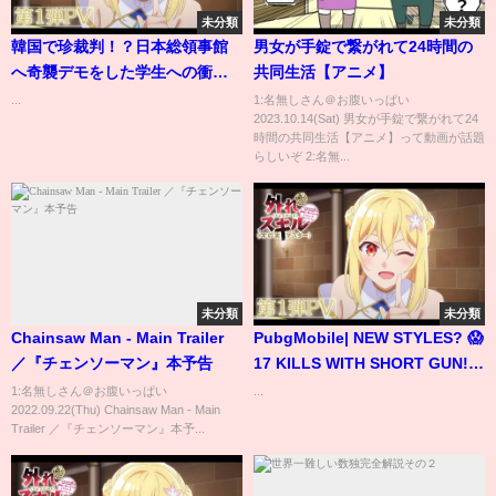
未分類
未分類
韓国で珍裁判！？日本総領事館
男女が手錠で繋がれて24時間の
へ奇襲デモをした学生への衝撃
共同生活【アニメ】
判決とは・・・
...
1:名無しさん＠お腹いっぱい
2023.10.14(Sat) 男女が手錠で繋がれて24
時間の共同生活【アニメ】って動画が話題
らしいぞ 2:名無...
未分類
未分類
Chainsaw Man - Main Trailer
PubgMobile| NEW STYLES? 😱
／『チェンソーマン』本予告
17 KILLS WITH SHORT GUN!
🔥|【BQR】
1:名無しさん＠お腹いっぱい
...
2022.09.22(Thu) Chainsaw Man - Main
Trailer ／『チェンソーマン』本予...