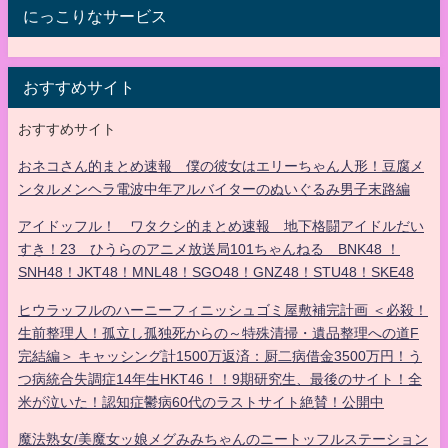
にっこりなサービス
おすすめサイト
おすすめサイト
おネコさん的まとめ速報 僕の彼女はエリーちゃん人形！豆腐メ
ンタルメンヘラ電波中年アルバイターのぬいぐるみ男子末路編
アイドッフル！ ワタクシ的まとめ速報 地下格闘アイドルだい
すき！23 ひうらのアニメ放送局101ちゃんねる BNK48 ！
SNH48！JKT48！MNL48！SGO48！GNZ48！STU48！SKE48
ヒウラッフルのハーニーフィニッシュゴミ屋敷補完計画 ＜必殺！
生前整理人！孤立し孤独死からの～特殊清掃・遺品整理への道F
完結編＞ キャッシング計1500万返済：厨二病借金3500万円！う
つ病統合失調症14年生HKT46！！9期研究生、最後のサイト！全
米が泣いた！認知症鬱病60代のラストサイト絶賛！公開中
魔法熟女/美魔女ッ娘メグみみちゃんのニートッフルステーション