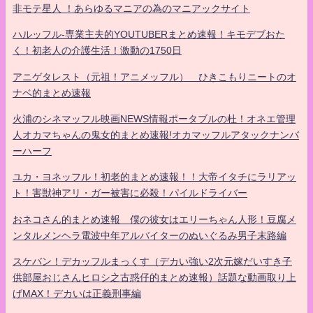
非モテ星人 ！あらゆるマニアの為のマニアックサイト
ハルッフル-専業主夫的YOUTUBERまとめ速報！キモデブおた
く！初老人の介護生活！激動の1750日
アニゲタレスト（元祖！アニメッフル） ひきこもりニートのオ
ナベ的まとめ速報
火浦のシネマッフル映画NEWS情報ポータブルの杜！オネエ管理
人オカマちゃんの鬼女的まとめ速報!オカマッフルアタックナンバ
ーハーフ
ユカ・ヨネッフル！初老的まとめ速報！！大帝イタチにラリアッ
ト！害獣神アリ・ガー被害に必殺！パイルドライバー
おネコさん的まとめ速報 僕の彼女はエリーちゃん人形！豆腐メ
ンタルメンヘラ電波中年アルバイターのぬいぐるみ男子末路編
スケバン！デカッフルまっくす（デカい強い2次元嫁だいすき子
供部屋おじさんヒロシ之古惑仔的まとめ速報）話題な動画取り上
げMAX！デカいは正義刑事編