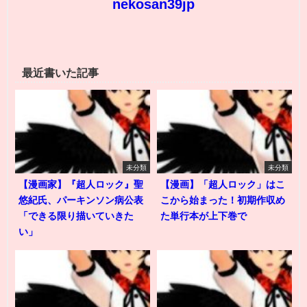
nekosan39jp
最近書いた記事
未分類
未分類
【漫画家】『超人ロック』聖
【漫画】「超人ロック」はこ
悠紀氏、パーキンソン病公表
こから始まった！初期作収め
「できる限り描いていきた
た単行本が上下巻で
い」