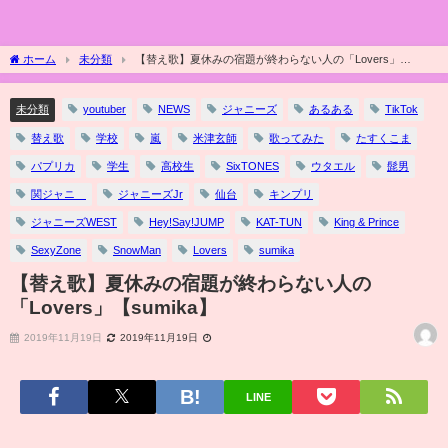
ホーム
未分類
【替え歌】夏休みの宿題が終わらない人の「Lovers」
【sumika】
未分類
youtuber
NEWS
ジャニーズ
あるある
TikTok
替え歌
学校
嵐
米津玄師
歌ってみた
たすくこま
パプリカ
学生
高校生
SixTONES
ウタエル
髭男
関ジャニ∞
ジャニーズJr
仙台
キンプリ
ジャニーズWEST
Hey!Say!JUMP
KAT-TUN
King & Prince
SexyZone
SnowMan
Lovers
sumika
【替え歌】夏休みの宿題が終わらない人の
「Lovers」【sumika】
2019年11月19日
2019年11月19日
LINE