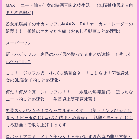
MAX！ ニート仙人仙女の映画三昧老後生活！（無職孤独居老人的
まとめ速報Z)]
乙女系腐男子のオカマッフルMAX2- FX！オ・カマトレーダーの
逆襲！！ 極道のオカマたち編（おもしろ動画まとめ速報）
スーパーウンコ！
新・ハゲッフル！哀愁のハゲ男の髪ってるまとめ速報！！激しく
ハゲっTEL？
こじ！コジッフル@！-レズっ娘百合ネエ！こじらせ！50独身処
女のBL腐女子的まとめ速報-
何だ！何が？真・シロッフル！！ 永遠の無職童貞- ぼっちな
ニート的まとめ速報！一生童貞上等夜露死苦！
男装スケバン女子！スケッフルまっくす！（新・ナンノひゃくし
きっ!！ビー玉のおいぬさん的まとめ速報） 話題な事件からおも
しろ動画まで取り上げまっくす
ロボットアニメ！メカと美少女キャラだいすき永遠の非リア充・