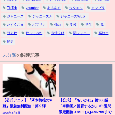
TikTok
youtuber
あるある
ウタエル
キンプリ
ジャニーズ
ジャニーズJr
ジャニーズWEST
たすくこま
パプリカ
仙台
学校
学生
嵐
替え歌
歌ってみた
米津玄師
関ジャニ∞
高校生
髭男
未分類
の関連記事
【公式アニメ】『斉木楠雄のΨ
【公式】『ちいかわ』第366話
難』緊急無料配信！第９弾
「車動画／拒否するか」※1週間
限定配信＜8/11 (火)AM7:59まで
2026年8月6日