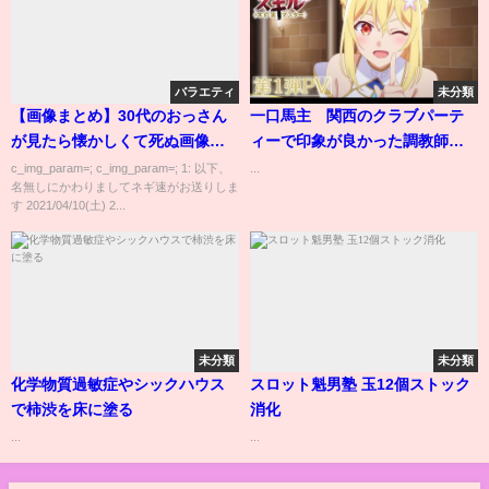
バラエティ
未分類
【画像まとめ】30代のおっさん
一口馬主 関西のクラブパーテ
が見たら懐かしくて死ぬ画像ｗ
ィーで印象が良かった調教師
ｗｗｗｗｗｗｗ
個人的BEST３
c_img_param=; c_img_param=; 1: 以下、
...
名無しにかわりましてネギ速がお送りしま
す 2021/04/10(土) 2...
未分類
未分類
化学物質過敏症やシックハウス
スロット魁男塾 玉12個ストック
で柿渋を床に塗る
消化
...
...