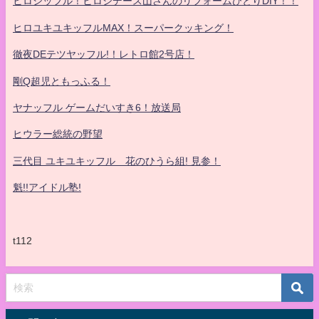
ヒロシッフル！ヒロシデース山さんのリフォームひとりDIY！！
ヒロユキユキッフルMAX！スーパークッキング！
徹夜DEテツヤッフル!！レトロ館2号店！
剛Q超児ともっふる！
ヤナッフル ゲームだいすき6！放送局
ヒウラー総統の野望
三代目 ユキユキッフル 花のひうら組! 見参！
魁!!アイドル塾!
t112