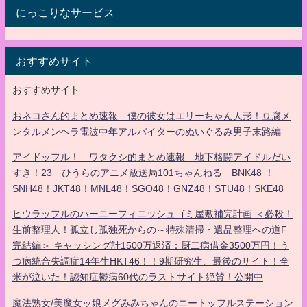
にっこりなサービス
おすすめサイト
おすすめサイト
おネコさん的まとめ速報 僕の彼女はエリーちゃん人形！豆腐メ
ンタルメンヘラ電波中年アルバイターのぬいぐるみ男子末路編
アイドッフル！ ワタクシ的まとめ速報 地下格闘アイドルだい
すき！23 ひうらのアニメ放送局101ちゃんねる BNK48 ！
SNH48！JKT48！MNL48！SGO48！GNZ48！STU48！SKE48
ヒウラッフルのハーニーフィニッシュゴミ屋敷補完計画 ＜必殺！
生前整理人！孤立し孤独死からの～特殊清掃・遺品整理への道F
完結編＞ キャッシング計1500万返済：厨二病借金3500万円！う
つ病統合失調症14年生HKT46！！9期研究生、最後のサイト！全
米が泣いた！認知症鬱病60代のラストサイト絶賛！公開中
魔法熟女/美魔女ッ娘メグみみちゃんのニートッフルステーション