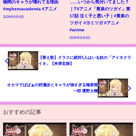
物間のキャラが壊れてる理由
……いつから気付いてました？
#myheroacademia #アニメ
｜TVアニメ「黄泉のツガイ」第
17話 泣く子と悪い子｜#黄泉の
2026年8月4日
ツガイ #ヨミツガ #アニメ
#anime
2026年8月4日
【替え歌】クラスに絶対1人はいる奴の「アイネクラ
イネ」【米津玄師】
オカマでばばぁの村瀬歩とキャラが強すぎる梅原裕
一郎 濱野大輝
おすすめの記事