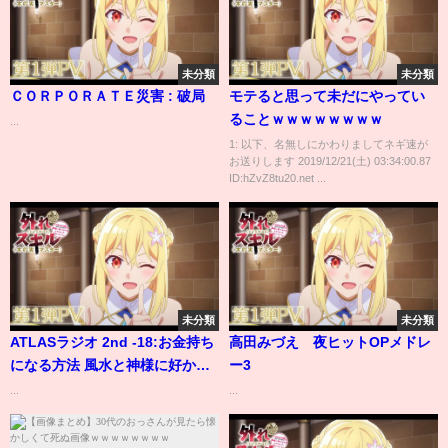
未分類
未分類
ＣＯＲＰＯＲＡＴＥ災害 : 破局
モテると思って未だにやってい
ることｗｗｗｗｗｗｗｗ
...
1: 以下、名無しにかわりましてネギ速が
お送りします 2019/12/21(土) 03:34:00.87
ID:hZvZ8tu20.net ...
未分類
未分類
ATLASラジオ 2nd -18:お金持ち
高田みづえ 夜ヒットOPメドレ
になる方法 風水と神様に好かれ
ー3
る方法
...
...