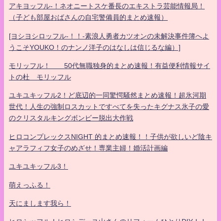
アキヨッフル-！ネオニートスケ番長のエキストラ芸能情報局！
（子ども部屋おばさんの自宅警備員的まとめ速報）
[ヨシヨシロッフル-！！-素浪人勇者カツオンの未解決事件簿へよ
うこそYOUKO！のナンノ洋子のはなしは信じるな編）]
モリッフル！ 50代無職独身的まとめ速報！有益便利情報サイ
トの杜 モリッフル
ユキユキッフル2！ど底辺的一同驚愕騒然まとめ速報！超氷河期
世代！人生の強制ロスカットですべてを失ったキグナス氷子の愛
のクリスタルキングボンビー脱出大作戦
ヒロコンプレックスNIGHT 的まとめ速報！！子供が欲しいど陰キ
ャアラフィフ女子のめざせ！専業主婦！婚活計画編
ユキユキッフル3！
萌えっふる！
天にまします我ら！