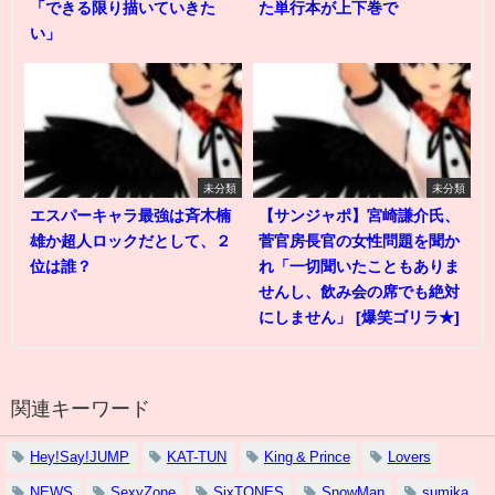
「できる限り描いていきた
た単行本が上下巻で
い」
未分類
未分類
エスパーキャラ最強は斉木楠
【サンジャポ】宮崎謙介氏、
雄か超人ロックだとして、２
菅官房長官の女性問題を聞か
位は誰？
れ「一切聞いたこともありま
せんし、飲み会の席でも絶対
にしません」 [爆笑ゴリラ★]
関連キーワード
Hey!Say!JUMP
KAT-TUN
King & Prince
Lovers
NEWS
SexyZone
SixTONES
SnowMan
sumika