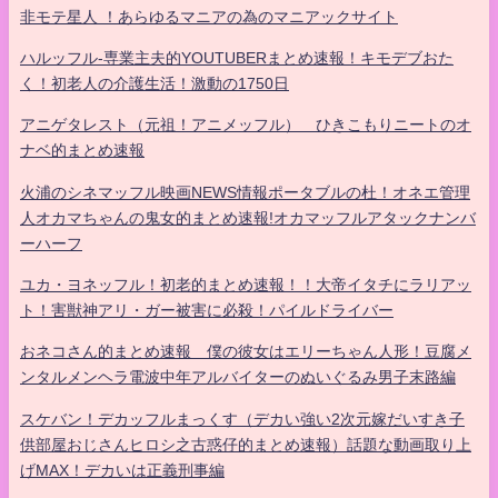
非モテ星人 ！あらゆるマニアの為のマニアックサイト
ハルッフル-専業主夫的YOUTUBERまとめ速報！キモデブおた
く！初老人の介護生活！激動の1750日
アニゲタレスト（元祖！アニメッフル） ひきこもりニートのオ
ナベ的まとめ速報
火浦のシネマッフル映画NEWS情報ポータブルの杜！オネエ管理
人オカマちゃんの鬼女的まとめ速報!オカマッフルアタックナンバ
ーハーフ
ユカ・ヨネッフル！初老的まとめ速報！！大帝イタチにラリアッ
ト！害獣神アリ・ガー被害に必殺！パイルドライバー
おネコさん的まとめ速報 僕の彼女はエリーちゃん人形！豆腐メ
ンタルメンヘラ電波中年アルバイターのぬいぐるみ男子末路編
スケバン！デカッフルまっくす（デカい強い2次元嫁だいすき子
供部屋おじさんヒロシ之古惑仔的まとめ速報）話題な動画取り上
げMAX！デカいは正義刑事編