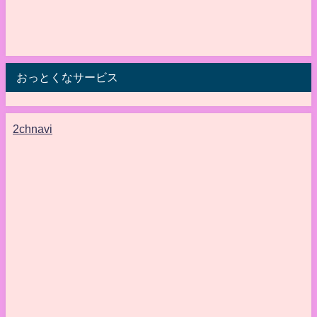
おっとくなサービス
2chnavi