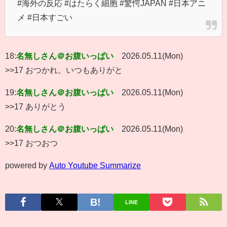
#海外の反応 #はたらく細胞 #驚愕JAPAN #日本アニ
メ #日本すごい
18:
名無しさん＠お腹いっぱい
2026.05.11(Mon)
>>17 おつかれ。いつもありがと
19:
名無しさん＠お腹いっぱい
2026.05.11(Mon)
>>17 ありがとう
20:
名無しさん＠お腹いっぱい
2026.05.11(Mon)
>>17 おつおつ
powered by
Auto Youtube Summarize
LINE