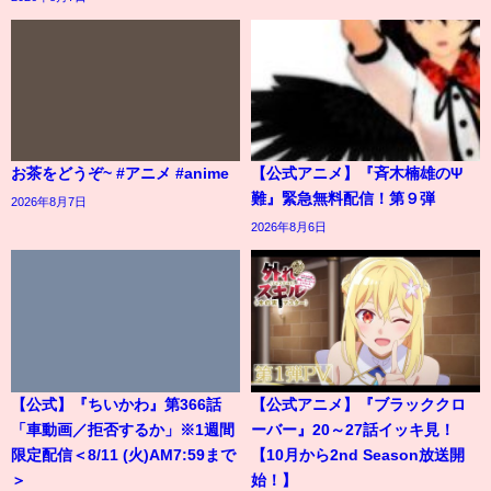
お茶をどうぞ~ #アニメ #anime
【公式アニメ】『斉木楠雄のΨ
難』緊急無料配信！第９弾
2026年8月7日
2026年8月6日
【公式】『ちいかわ』第366話
【公式アニメ】『ブラッククロ
「車動画／拒否するか」※1週間
ーバー』20～27話イッキ見！
限定配信＜8/11 (火)AM7:59まで
【10月から2nd Season放送開
＞
始！】