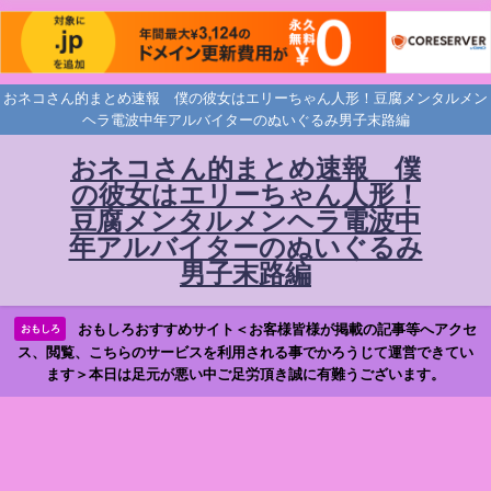
おネコさん的まとめ速報 僕の彼女はエリーちゃん人形！豆腐メンタルメン
ヘラ電波中年アルバイターのぬいぐるみ男子末路編
おネコさん的まとめ速報 僕
の彼女はエリーちゃん人形！
豆腐メンタルメンヘラ電波中
年アルバイターのぬいぐるみ
男子末路編
おもしろおすすめサイト＜お客様皆様が掲載の記事等へアクセ
おもしろ
ス、閲覧、こちらのサービスを利用される事でかろうじて運営できてい
ます＞本日は足元が悪い中ご足労頂き誠に有難うございます。