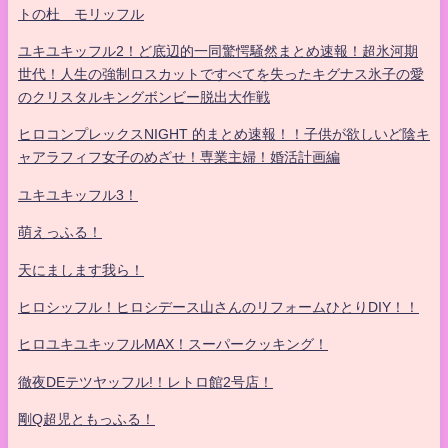
トの杜 モリッフル
ユキユキッフル2！ど底辺的一同驚愕騒然まとめ速報！超氷河期
世代！人生の強制ロスカットですべてを失ったキグナス氷子の愛
のクリスタルキングボンビー脱出大作戦
ヒロコンプレックスNIGHT 的まとめ速報！！子供が欲しいど陰キ
ャアラフィフ女子のめざせ！専業主婦！婚活計画編
ユキユキッフル3！
萌えっふる！
天にまします我ら！
ヒロシッフル！ヒロシデース山さんのリフォームひとりDIY！！
ヒロユキユキッフルMAX！スーパークッキング！
徹夜DEテツヤッフル!！レトロ館2号店！
剛Q超児ともっふる！