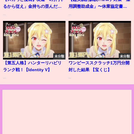
るから従え」金持ちの歪んだ友
用調整助成金」〜休業協定書作
情！裕福家族に隠された悲劇
成〜】
...
...
【マンガ】
未分類
未分類
【第五人格】ハンターリハビリ
ワンピーススクラッチ1万円分開
ランク戦！【Identity V】
封した結果 【宝くじ】
...
...