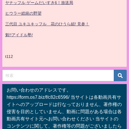
ヤナッフル ゲームだいすき6！放送局
ヒウラー総統の野望
三代目 ユキユキッフル 花のひうら組! 見参！
魁!!アイドル塾!
t112
お問い合わせのアドレスです。
https://form.os7.biz/f/c82c6596/ 当サイトは各動画共有サ
イトへのアップロードは行なっておりません、著作権の
侵害を目的としていません、動画に問題がある場合は各
動画共有サイト元へお問い合わせください 当サイトの
コンテンツに関して、著作権等の問題がございましたら