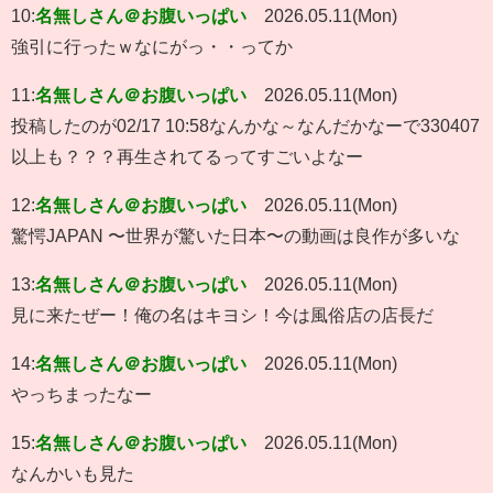
10:
名無しさん＠お腹いっぱい
2026.05.11(Mon)
強引に行ったｗなにがっ・・ってか
11:
名無しさん＠お腹いっぱい
2026.05.11(Mon)
投稿したのが02/17 10:58なんかな～なんだかなーで330407
以上も？？？再生されてるってすごいよなー
12:
名無しさん＠お腹いっぱい
2026.05.11(Mon)
驚愕JAPAN 〜世界が驚いた日本〜の動画は良作が多いな
13:
名無しさん＠お腹いっぱい
2026.05.11(Mon)
見に来たぜー！俺の名はキヨシ！今は風俗店の店長だ
14:
名無しさん＠お腹いっぱい
2026.05.11(Mon)
やっちまったなー
15:
名無しさん＠お腹いっぱい
2026.05.11(Mon)
なんかいも見た