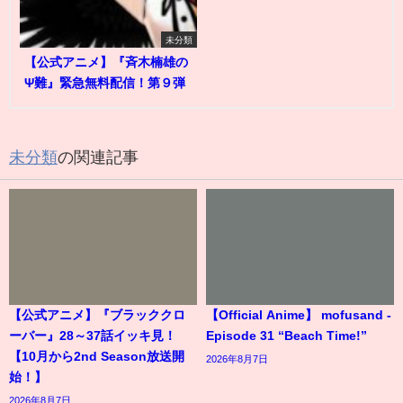
未分類
【公式アニメ】『斉木楠雄の
Ψ難』緊急無料配信！第９弾
未分類
の関連記事
【公式アニメ】『ブラッククロ
【Official Anime】 mofusand -
ーバー』28～37話イッキ見！
Episode 31 “Beach Time!”
【10月から2nd Season放送開
2026年8月7日
始！】
2026年8月7日