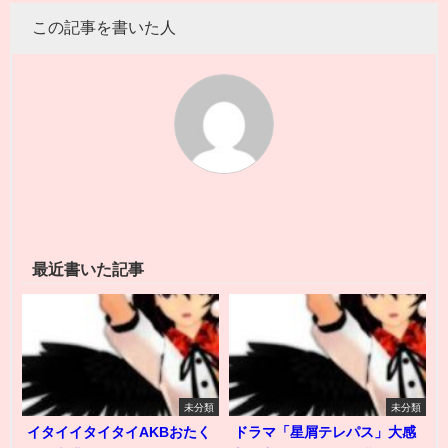
この記事を書いた人
最近書いた記事
未分類
未分類
イタイイタイタイAKBおたく
ドラマ「星屑テレパス」大感