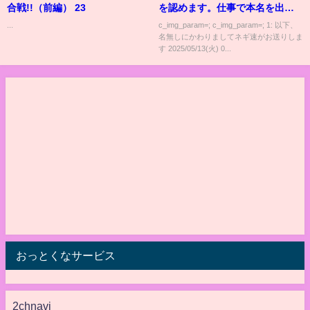
合戦!!（前編） 23
を認めます。仕事で本名を出さ
ないように」
...
c_img_param=; c_img_param=; 1: 以下、
名無しにかわりましてネギ速がお送りしま
す 2025/05/13(火) 0...
おっとくなサービス
2chnavi