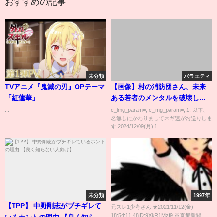
おすすめの記事
未分類
バラエティ
TVアニメ『鬼滅の刃』OPテーマ
【画像】村の消防団さん、未来
「紅蓮華」
ある若者のメンタルを破壊して
しまう
...
c_img_param=; c_img_param=; 1: 以下、
名無しにかわりましてネギ速がお送りしま
す 2024/12/09(月) 1...
未分類
1997年
【TPP】 中野剛志がブチギレて
元スレ1少考さん ★2021/11/12(金)
18:54:11.48ID:9XkR1Mzf9 ※京都新聞