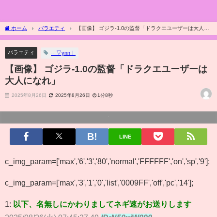
ホーム
バラエティ
【画像】 ゴジラ-1.0の監督「ドラクエユーザーは大人に
なれ」
バラエティ
‐‐ ▽ynn｜
【画像】 ゴジラ-1.0の監督「ドラクエユーザーは
大人になれ」
2025年8月26日
2025年8月26日
1分8秒
LINE
c_img_param=['max','6','3','80','normal','FFFFFF','on','sp','9'];
c_img_param=['max','3','1','0','list','0009FF','off','pc','14'];
1:
以下、名無しにかわりましてネギ速がお送りします