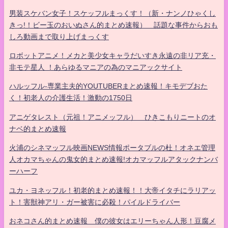
男装スケバン女子！スケッフルまっくす！（新・ナンノひゃくし
きっ!！ビー玉のおいぬさん的まとめ速報） 話題な事件からおも
しろ動画まで取り上げまっくす
ロボットアニメ！メカと美少女キャラだいすき永遠の非リア充・
非モテ星人 ！あらゆるマニアの為のマニアックサイト
ハルッフル-専業主夫的YOUTUBERまとめ速報！キモデブおた
く！初老人の介護生活！激動の1750日
アニゲタレスト（元祖！アニメッフル） ひきこもりニートのオ
ナベ的まとめ速報
火浦のシネマッフル映画NEWS情報ポータブルの杜！オネエ管理
人オカマちゃんの鬼女的まとめ速報!オカマッフルアタックナンバ
ーハーフ
ユカ・ヨネッフル！初老的まとめ速報！！大帝イタチにラリアッ
ト！害獣神アリ・ガー被害に必殺！パイルドライバー
おネコさん的まとめ速報 僕の彼女はエリーちゃん人形！豆腐メ