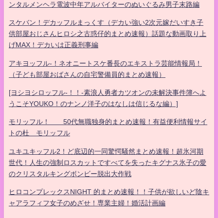
ンタルメンヘラ電波中年アルバイターのぬいぐるみ男子末路編
スケバン！デカッフルまっくす（デカい強い2次元嫁だいすき子
供部屋おじさんヒロシ之古惑仔的まとめ速報）話題な動画取り上
げMAX！デカいは正義刑事編
アキヨッフル-！ネオニートスケ番長のエキストラ芸能情報局！
（子ども部屋おばさんの自宅警備員的まとめ速報）
[ヨシヨシロッフル-！！-素浪人勇者カツオンの未解決事件簿へよ
うこそYOUKO！のナンノ洋子のはなしは信じるな編）]
モリッフル！ 50代無職独身的まとめ速報！有益便利情報サイ
トの杜 モリッフル
ユキユキッフル2！ど底辺的一同驚愕騒然まとめ速報！超氷河期
世代！人生の強制ロスカットですべてを失ったキグナス氷子の愛
のクリスタルキングボンビー脱出大作戦
ヒロコンプレックスNIGHT 的まとめ速報！！子供が欲しいど陰キ
ャアラフィフ女子のめざせ！専業主婦！婚活計画編