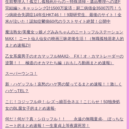
生前整理人！孤立し孤独死からの～特殊清掃・遺品整理への道F
完結編＞ キャッシング計1500万返済：厨二病借金3500万円！う
つ病統合失調症14年生HKT46！！9期研究生、最後のサイト！全
米が泣いた！認知症鬱病60代のラストサイト絶賛！公開中
魔法熟女/美魔女ッ娘メグみみちゃんのニートッフルステーション
MAX！ ニート仙人仙女の映画三昧老後生活！（無職孤独居老人的
まとめ速報Z)]
乙女系腐男子のオカマッフルMAX2- FX！オ・カマトレーダーの
逆襲！！ 極道のオカマたち編（おもしろ動画まとめ速報）
スーパーウンコ！
新・ハゲッフル！哀愁のハゲ男の髪ってるまとめ速報！！激しく
ハゲっTEL？
こじ！コジッフル@！-レズっ娘百合ネエ！こじらせ！50独身処
女のBL腐女子的まとめ速報-
何だ！何が？真・シロッフル！！ 永遠の無職童貞- ぼっちな
ニート的まとめ速報！一生童貞上等夜露死苦！