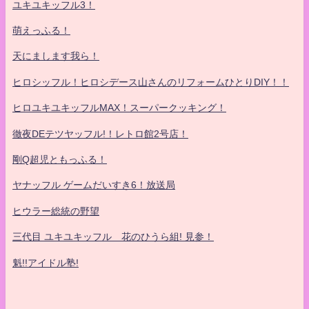
ユキユキッフル3！
萌えっふる！
天にまします我ら！
ヒロシッフル！ヒロシデース山さんのリフォームひとりDIY！！
ヒロユキユキッフルMAX！スーパークッキング！
徹夜DEテツヤッフル!！レトロ館2号店！
剛Q超児ともっふる！
ヤナッフル ゲームだいすき6！放送局
ヒウラー総統の野望
三代目 ユキユキッフル 花のひうら組! 見参！
魁!!アイドル塾!