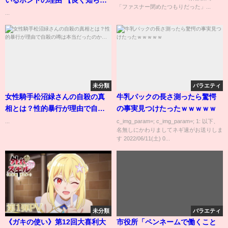
いるホントの理由 【良く知らな
「ファスナー閉めたつもりだった」...
い人向け】
...
未分類
バラエティ
女性騎手松沼緑さんの自殺の真
牛乳パックの長さ測ったら驚愕
相とは？性的暴行が理由で自殺
の事実見つけたったｗｗｗｗｗ
の噂は本当だったのか…
...
c_img_param=; c_img_param=; 1: 以下、
名無しにかわりましてネギ速がお送りしま
す 2022/06/11(土) 0...
未分類
バラエティ
《ガキの使い》第12回大喜利大
市役所「ペンネームで働くこと