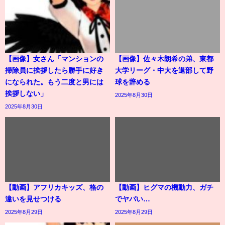
【画像】女さん「マンションの
【画像】佐々木朗希の弟、東都
掃除員に挨拶したら勝手に好き
大学リーグ・中大を退部して野
になられた。もう二度と男には
球を辞める
挨拶しない」
2025年8月30日
2025年8月30日
【動画】アフリカキッズ、格の
【動画】ヒグマの機動力、ガチ
違いを見せつける
でヤバい…
2025年8月29日
2025年8月29日