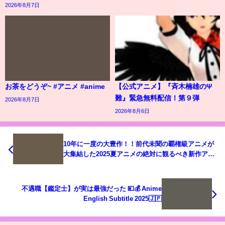
2026年8月7日
お茶をどうぞ~ #アニメ #anime
【公式アニメ】『斉木楠雄のΨ
難』緊急無料配信！第９弾
2026年8月7日
2026年8月6日
10年に一度の大豊作！！前代未聞の覇権級アニメが
大集結した2025夏アニメの絶対に観るべき新作アニ
メを一挙紹介【薫る花は凛と咲く、タコピーの原
罪、光が死んだ夏、ぬきたし、着せ恋、ガチアク
タ】
不遇職【鑑定士】が実は最強だった 💴💰 Anime
English Subtitle 2025🇯🇵