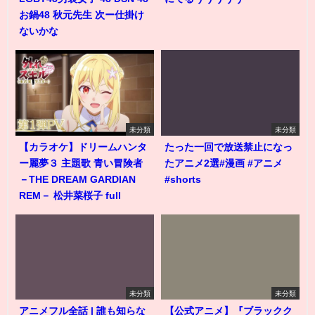
お鍋48 秋元先生 次ー仕掛け
ないかな
未分類
未分類
【カラオケ】ドリームハンタ
たった一回で放送禁止になっ
ー麗夢３ 主題歌 青い冒険者
たアニメ2選#漫画 #アニメ
－THE DREAM GARDIAN
#shorts
REM－ 松井菜桜子 full
未分類
未分類
アニメフル全話 | 誰も知らな
【公式アニメ】『ブラックク