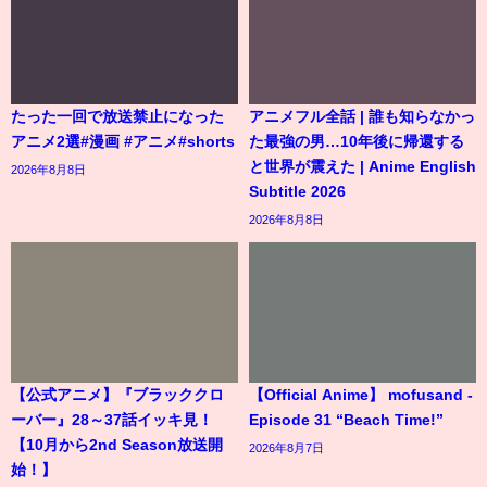
たった一回で放送禁止になった
アニメフル全話 | 誰も知らなかっ
アニメ2選#漫画 #アニメ#shorts
た最強の男…10年後に帰還する
と世界が震えた | Anime English
2026年8月8日
Subtitle 2026
2026年8月8日
【公式アニメ】『ブラッククロ
【Official Anime】 mofusand -
ーバー』28～37話イッキ見！
Episode 31 “Beach Time!”
【10月から2nd Season放送開
2026年8月7日
始！】