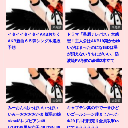
未分類
未分類
イタイイタイタイAKBおたく
ドラマ「星屑テレパス」大感
AKB新曲６５弾シングル選抜
想！主人公はAKB19期かわゆ
予想
いがはまったのにな!EDは星
が消えないうちにがいい、防
波堤PV考察の豪華2本立て
未分類
未分類
みーおん×おっぱいいっぱい
キャプテン翼の中で一番ひど
いみーおおおおかま 版男の娘
いゴールシーン凄まじかった
okm48レズビアン48
4/29ドル円円売り全員攻撃to
LGBT48男装女子 48 DSN 48
にてるううううう