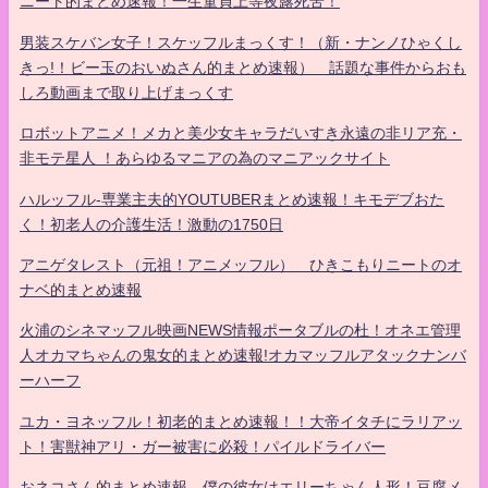
ニート的まとめ速報！一生童貞上等夜露死苦！
男装スケバン女子！スケッフルまっくす！（新・ナンノひゃくし
きっ!！ビー玉のおいぬさん的まとめ速報） 話題な事件からおも
しろ動画まで取り上げまっくす
ロボットアニメ！メカと美少女キャラだいすき永遠の非リア充・
非モテ星人 ！あらゆるマニアの為のマニアックサイト
ハルッフル-専業主夫的YOUTUBERまとめ速報！キモデブおた
く！初老人の介護生活！激動の1750日
アニゲタレスト（元祖！アニメッフル） ひきこもりニートのオ
ナベ的まとめ速報
火浦のシネマッフル映画NEWS情報ポータブルの杜！オネエ管理
人オカマちゃんの鬼女的まとめ速報!オカマッフルアタックナンバ
ーハーフ
ユカ・ヨネッフル！初老的まとめ速報！！大帝イタチにラリアッ
ト！害獣神アリ・ガー被害に必殺！パイルドライバー
おネコさん的まとめ速報 僕の彼女はエリーちゃん人形！豆腐メ