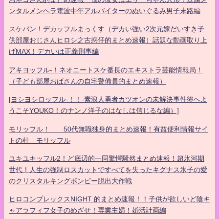
ンタルメンヘラ電波中年アルバイターのぬいぐるみ男子末路編
スケバン！デカッフルまっくす（デカい強い2次元嫁だいすき子
供部屋おじさんヒロシ之古惑仔的まとめ速報）話題な動画取り上
げMAX！デカいは正義刑事編
アキヨッフル-！ネオニートスケ番長のエキストラ芸能情報局！
（子ども部屋おばさんの自宅警備員的まとめ速報）
[ヨシヨシロッフル-！！-素浪人勇者カツオンの未解決事件簿へよ
うこそYOUKO！のナンノ洋子のはなしは信じるな編）]
モリッフル！ 50代無職独身的まとめ速報！有益便利情報サイ
トの杜 モリッフル
ユキユキッフル2！ど底辺的一同驚愕騒然まとめ速報！超氷河期
世代！人生の強制ロスカットですべてを失ったキグナス氷子の愛
のクリスタルキングボンビー脱出大作戦
ヒロコンプレックスNIGHT 的まとめ速報！！子供が欲しいど陰キ
ャアラフィフ女子のめざせ！専業主婦！婚活計画編