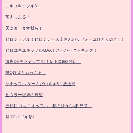
ユキユキッフル3！
萌えっふる！
天にまします我ら！
ヒロシッフル！ヒロシデース山さんのリフォームひとりDIY！！
ヒロユキユキッフルMAX！スーパークッキング！
徹夜DEテツヤッフル!！レトロ館2号店！
剛Q超児ともっふる！
ヤナッフル ゲームだいすき6！放送局
ヒウラー総統の野望
三代目 ユキユキッフル 花のひうら組! 見参！
魁!!アイドル塾!