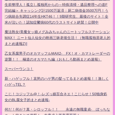
生前整理人！孤立し孤独死からの～特殊清掃・遺品整理への道F
完結編＞ キャッシング計1500万返済：厨二病借金3500万円！う
つ病統合失調症14年生HKT46！！9期研究生、最後のサイト！全
米が泣いた！認知症鬱病60代のラストサイト絶賛！公開中
魔法熟女/美魔女ッ娘メグみみちゃんのニートッフルステーション
MAX！ ニート仙人仙女の映画三昧老後生活！（無職孤独居老人的
まとめ速報Z)]
乙女系腐男子のオカマッフルMAX2- FX！オ・カマトレーダーの
逆襲！！ 極道のオカマたち編（おもしろ動画まとめ速報）
スーパーウンコ！
新・ハゲッフル！哀愁のハゲ男の髪ってるまとめ速報！！激しく
ハゲっTEL？
こじ！コジッフル@！-レズっ娘百合ネエ！こじらせ！50独身処
女のBL腐女子的まとめ速報-
何だ！何が？真・シロッフル！！ 永遠の無職童貞- ぼっちな