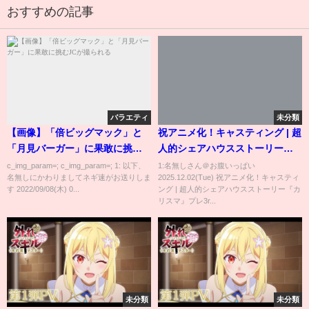
おすすめの記事
バラエティ
未分類
【画像】「倍ビッグマック」と
祝アニメ化！キャスティング | 超
「月見バーガー」に果敢に挑む
人的シェアハウスストーリー
JCが撮られる
『カリスマ』プレ3rdシーズン
c_img_param=; c_img_param=; 1: 以下、
1:名無しさん＠お腹いっぱい
名無しにかわりましてネギ速がお送りしま
2025.12.02(Tue) 祝アニメ化！キャスティ
す 2022/09/08(木) 0...
ング | 超人的シェアハウスストーリー『カ
リスマ』プレ3r...
未分類
未分類