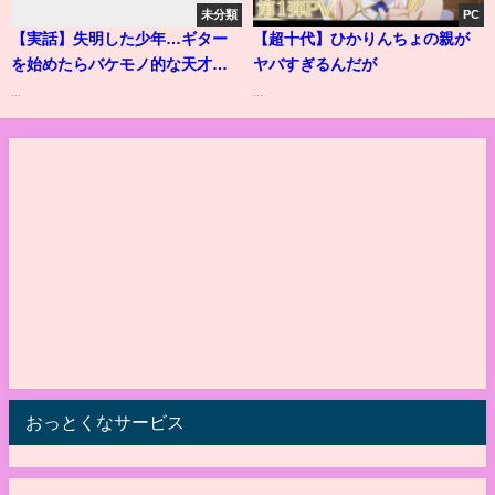
未分類
PC
【実話】失明した少年…ギター
【超十代】ひかりんちょの親が
を始めたらバケモノ的な天才だ
ヤバすぎるんだが
った...
...
...
おっとくなサービス