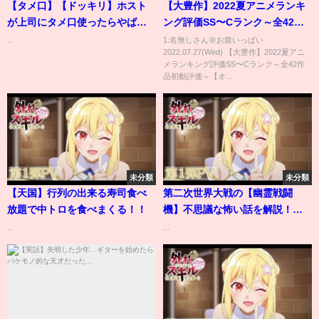
【タメ口】【ドッキリ】ホスト
【大豊作】2022夏アニメランキ
が上司にタメ口使ったらやばい
ング評価SS〜Cランク～全42作
結果に！？
品初動評価～【オーバーロー
...
1:名無しさん＠お腹いっぱい
2022.07.27(Wed) 【大豊作】2022夏アニ
ド、異世界おじさん、よう実、
メランキング評価SS〜Cランク～全42作
メイドインアビス、よふかしの
品初動評価～【オ...
うた、リコリス・リコイル】
未分類
未分類
【天国】行列の出来る寿司食べ
第二次世界大戦の【幽霊戦闘
放題で中トロを食べまくる！！
機】不思議な怖い話を解説！撃
墜王『レッドバロン』出現！？
...
...