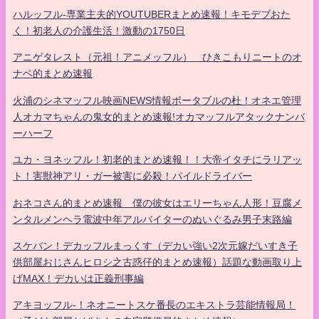
ハルッフル-専業主夫的YOUTUBERまとめ速報！キモデブおた
く！初老人の介護生活！激動の1750日
アニゲタレスト（元祖！アニメッフル） ひきこもりニートのオ
ナベ的まとめ速報
火浦のシネマッフル映画NEWS情報ポータブルの杜！オネエ管理
人オカマちゃんの鬼女的まとめ速報!オカマッフルアタックナンバ
ーハーフ
ユカ・ヨネッフル！初老的まとめ速報！！大帝イタチにラリアッ
ト！害獣神アリ・ガー被害に必殺！パイルドライバー
おネコさん的まとめ速報 僕の彼女はエリーちゃん人形！豆腐メ
ンタルメンヘラ電波中年アルバイターのぬいぐるみ男子末路編
スケバン！デカッフルまっくす（デカい強い2次元嫁だいすき子
供部屋おじさんヒロシ之古惑仔的まとめ速報）話題な動画取り上
げMAX！デカいは正義刑事編
アキヨッフル-！ネオニートスケ番長のエキストラ芸能情報局！