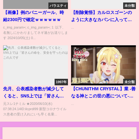
バラエティ
未分類
【画像】例のバニーガール、時
【削除覚悟】カルロスゴーンの
給2300円で確定ｗｗｗｗｗｗ
ように大きなカバンに入って逃
げ出せるか挑戦【ラファエル】
c_img_param=; c_img_param=; 1: 以下、
...
名無しにかわりましてネギ速がお送りしま
す 2024/10/05(土) 0...
1997年
未分類
先月、公表感染者数が減少して
【CHUNITHM CRYSTAL】業 -善
くると、SNS上では「皆さんの
なる神とこの世の悪について-
命を、安全を守ったのはこの人
(Expert) AJC【手元動画】
元スレ1チミル ★2020/06/10(水)
...
07:38:24.14ID:iIcprdI99 新型コロナウイル
です
ス患者の受け入れにいち早く名乗...