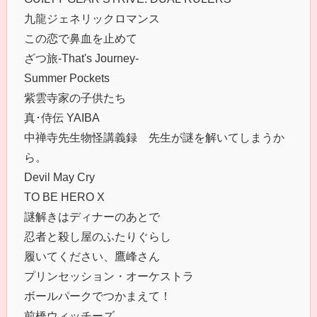
九龍ジェネリックロマンス
この恋で鼻血を止めて
ざつ旅-That's Journey-
Summer Pockets
紫雲寺家の子供たち
真･侍伝 YAIBA
中禅寺先生物怪講義録 先生が謎を解いてしまうか
ら。
Devil May Cry
TO BE HERO X
謎解きはディナーのあとで
忍者と殺し屋のふたりぐらし
履いてください、鷹峰さん
プリンセッション・オーケストラ
ボールパークでつかまえて！
前橋ウィッチーズ