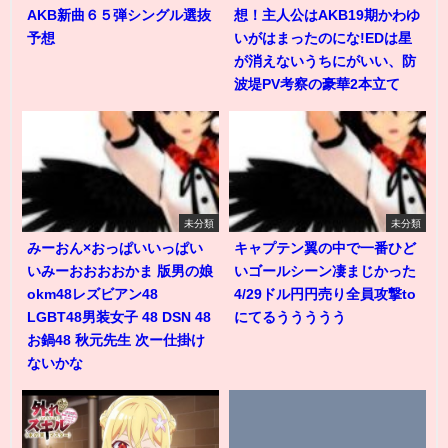
AKB新曲６５弾シングル選抜
想！主人公はAKB19期かわゆ
予想
いがはまったのにな!EDは星
が消えないうちにがいい、防
波堤PV考察の豪華2本立て
未分類
未分類
みーおん×おっぱいいっぱい
キャプテン翼の中で一番ひど
いみーおおおおかま 版男の娘
いゴールシーン凄まじかった
okm48レズビアン48
4/29ドル円円売り全員攻撃to
LGBT48男装女子 48 DSN 48
にてるううううう
お鍋48 秋元先生 次ー仕掛け
ないかな