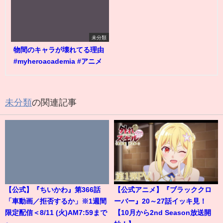
未分類
物間のキャラが壊れてる理由
#myheroacademia #アニメ
未分類
の関連記事
【公式】『ちいかわ』第366話
【公式アニメ】『ブラッククロ
「車動画／拒否するか」※1週間
ーバー』20～27話イッキ見！
限定配信＜8/11 (火)AM7:59まで
【10月から2nd Season放送開