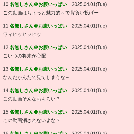
10:
名無しさん＠お腹いっぱい
2025.04.01(Tue)
この動画はちょっと魅力的～で背負い投げー
11:
名無しさん＠お腹いっぱい
2025.04.01(Tue)
ワィヒッヒッヒッ
12:
名無しさん＠お腹いっぱい
2025.04.01(Tue)
こいつの将来が心配
13:
名無しさん＠お腹いっぱい
2025.04.01(Tue)
なんだかんだで見てしまうな～
14:
名無しさん＠お腹いっぱい
2025.04.01(Tue)
この動画そんなおもろい？
15:
名無しさん＠お腹いっぱい
2025.04.01(Tue)
この動画消されないよな？
16:
名無しさん＠お腹いっぱい
2025.04.01(Tue)