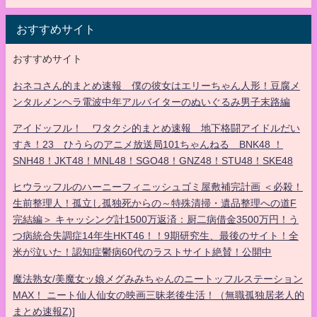
おすすめサイト
おすすめサイト
おネコさん的まとめ速報 僕の彼女はエリーちゃん人形！豆腐メ
ンタルメンヘラ電波中年アルバイターのぬいぐるみ男子末路編
アイドッフル！ ワタクシ的まとめ速報 地下格闘アイドルだい
すき！23 ひうらのアニメ放送局101ちゃんねる BNK48 ！
SNH48！JKT48！MNL48！SGO48！GNZ48！STU48！SKE48
ヒウラッフルのハーニーフィニッシュゴミ屋敷補完計画 ＜必殺！
生前整理人！孤立し孤独死からの～特殊清掃・遺品整理への道F
完結編＞ キャッシング計1500万返済：厨二病借金3500万円！う
つ病統合失調症14年生HKT46！！9期研究生、最後のサイト！全
米が泣いた！認知症鬱病60代のラストサイト絶賛！公開中
魔法熟女/美魔女ッ娘メグみみちゃんのニートッフルステーション
MAX！ ニート仙人仙女の映画三昧老後生活！（無職孤独居老人的
まとめ速報Z)]