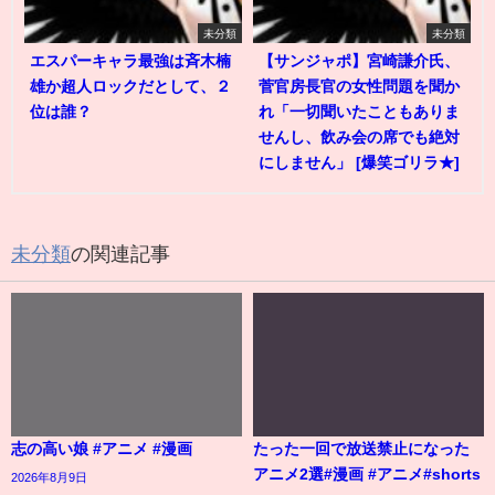
未分類
未分類
エスパーキャラ最強は斉木楠
【サンジャポ】宮崎謙介氏、
雄か超人ロックだとして、２
菅官房長官の女性問題を聞か
位は誰？
れ「一切聞いたこともありま
せんし、飲み会の席でも絶対
にしません」 [爆笑ゴリラ★]
未分類
の関連記事
志の高い娘 #アニメ #漫画
たった一回で放送禁止になった
アニメ2選#漫画 #アニメ#shorts
2026年8月9日