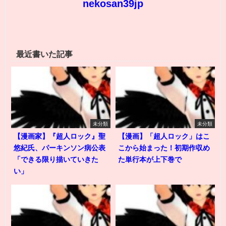
nekosan39jp
最近書いた記事
未分類
未分類
【漫画家】『超人ロック』聖
【漫画】「超人ロック」はこ
悠紀氏、パーキンソン病公表
こから始まった！初期作収め
「できる限り描いていきた
た単行本が上下巻で
い」