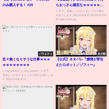
のみ購入する！ #20
らおっさん確定なｗｗｗｗｗｗ
ｗｗ
...
1: 以下、名無しにかわりましてネギ速が
お送りします 2021/01/04(月) 00:26:59.359
ID:habrur2w0.net...
バラエティ
未分類
近々無くなりそうな仕事ｗｗｗ
【公式】ネタパレ『感情が芽生
ｗｗｗｗｗｗｗｗ
えたロボット／ゾフィー』
c_img_param=; c_img_param=; 1: 以下、
...
名無しにかわりましてネギ速がお送りしま
す 2021/11/04(木) 0...