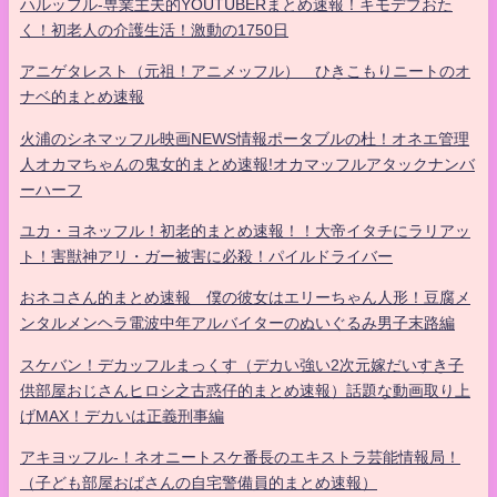
ハルッフル-専業主夫的YOUTUBERまとめ速報！キモデブおた
く！初老人の介護生活！激動の1750日
アニゲタレスト（元祖！アニメッフル） ひきこもりニートのオ
ナベ的まとめ速報
火浦のシネマッフル映画NEWS情報ポータブルの杜！オネエ管理
人オカマちゃんの鬼女的まとめ速報!オカマッフルアタックナンバ
ーハーフ
ユカ・ヨネッフル！初老的まとめ速報！！大帝イタチにラリアッ
ト！害獣神アリ・ガー被害に必殺！パイルドライバー
おネコさん的まとめ速報 僕の彼女はエリーちゃん人形！豆腐メ
ンタルメンヘラ電波中年アルバイターのぬいぐるみ男子末路編
スケバン！デカッフルまっくす（デカい強い2次元嫁だいすき子
供部屋おじさんヒロシ之古惑仔的まとめ速報）話題な動画取り上
げMAX！デカいは正義刑事編
アキヨッフル-！ネオニートスケ番長のエキストラ芸能情報局！
（子ども部屋おばさんの自宅警備員的まとめ速報）