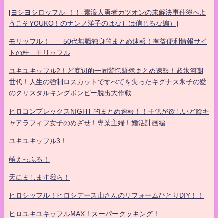
[ヨシヨシロッフル-！！-素浪人勇者カツオンの未解決事件簿へよ
うこそYOUKO！のナンノ洋子のはなしは信じるな編）]
モリッフル！ 50代無職独身的まとめ速報！有益便利情報サイ
トの杜 モリッフル
ユキユキッフル2！ど底辺的一同驚愕騒然まとめ速報！超氷河期
世代！人生の強制ロスカットですべてを失ったキグナス氷子の愛
のクリスタルキングボンビー脱出大作戦
ヒロコンプレックスNIGHT 的まとめ速報！！子供が欲しいど陰キ
ャアラフィフ女子のめざせ！専業主婦！婚活計画編
ユキユキッフル3！
萌えっふる！
天にまします我ら！
ヒロシッフル！ヒロシデース山さんのリフォームひとりDIY！！
ヒロユキユキッフルMAX！スーパークッキング！