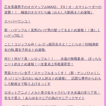
乙女系腐男子のオカマッフルMAX2- FX！オ・カマトレーダーの
逆襲！！ 極道のオカマたち編（おもしろ動画まとめ速報）
スーパーウンコ！
新・ハゲッフル！哀愁のハゲ男の髪ってるまとめ速報！！激しく
ハゲっTEL？
こじ！コジッフル@！-レズっ娘百合ネエ！こじらせ！50独身処
女のBL腐女子的まとめ速報-
何だ！何が？真・シロッフル！！ 永遠の無職童貞- ぼっちな
ニート的まとめ速報！一生童貞上等夜露死苦！
男装スケバン女子！スケッフルまっくす！（新・ナンノひゃくし
きっ!！ビー玉のおいぬさん的まとめ速報） 話題な事件からおも
しろ動画まで取り上げまっくす
ロボットアニメ！メカと美少女キャラだいすき永遠の非リア充・
非モテ星人 ！あらゆるマニアの為のマニアックサイト