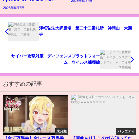
2026年8月7日
2026年8月7日
津軽弘法大師霊場 第二十二番札所 神岡山 大圓
寺
サイバー攻撃対策 ディフェンスプラットフォー
ム ウイルス捕獲編
おすすめの記事
未分類
バラエティ
【全て万馬券】全レース万馬券
【画像あり】このガム知ってた