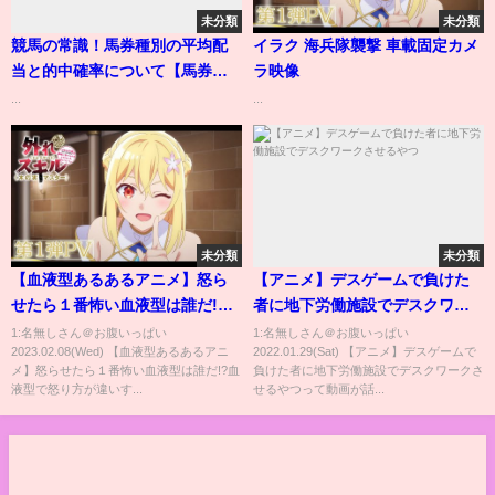
未分類
未分類
競馬の常識！馬券種別の平均配
イラク 海兵隊襲撃 車載固定カメ
当と的中確率について【馬券
ラ映像
術】
...
...
未分類
未分類
【血液型あるあるアニメ】怒ら
【アニメ】デスゲームで負けた
せたら１番怖い血液型は誰だ!?
者に地下労働施設でデスクワー
血液型で怒り方が違いすぎる!?
クさせるやつ
1:名無しさん＠お腹いっぱい
1:名無しさん＠お腹いっぱい
2023.02.08(Wed) 【血液型あるあるアニ
2022.01.29(Sat) 【アニメ】デスゲームで
【AMPTAKxCOLORS】【アン
メ】怒らせたら１番怖い血液型は誰だ!?血
負けた者に地下労働施設でデスクワークさ
プタック】
液型で怒り方が違いす...
せるやつって動画が話...