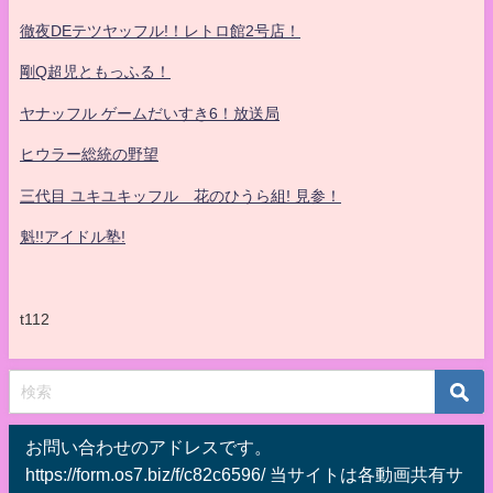
徹夜DEテツヤッフル!！レトロ館2号店！
剛Q超児ともっふる！
ヤナッフル ゲームだいすき6！放送局
ヒウラー総統の野望
三代目 ユキユキッフル 花のひうら組! 見参！
魁!!アイドル塾!
t112
お問い合わせのアドレスです。
https://form.os7.biz/f/c82c6596/ 当サイトは各動画共有サ