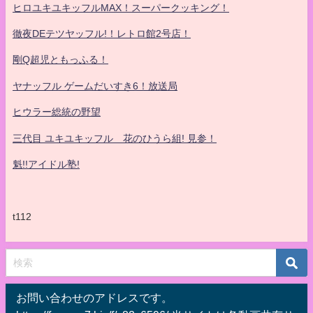
ヒロユキユキッフルMAX！スーパークッキング！
徹夜DEテツヤッフル!！レトロ館2号店！
剛Q超児ともっふる！
ヤナッフル ゲームだいすき6！放送局
ヒウラー総統の野望
三代目 ユキユキッフル 花のひうら組! 見参！
魁!!アイドル塾!
t112
お問い合わせのアドレスです。