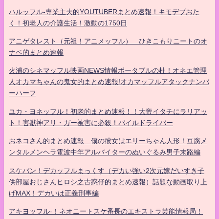
ハルッフル-専業主夫的YOUTUBERまとめ速報！キモデブおた
く！初老人の介護生活！激動の1750日
アニゲタレスト（元祖！アニメッフル） ひきこもりニートのオ
ナベ的まとめ速報
火浦のシネマッフル映画NEWS情報ポータブルの杜！オネエ管理
人オカマちゃんの鬼女的まとめ速報!オカマッフルアタックナンバ
ーハーフ
ユカ・ヨネッフル！初老的まとめ速報！！大帝イタチにラリアッ
ト！害獣神アリ・ガー被害に必殺！パイルドライバー
おネコさん的まとめ速報 僕の彼女はエリーちゃん人形！豆腐メ
ンタルメンヘラ電波中年アルバイターのぬいぐるみ男子末路編
スケバン！デカッフルまっくす（デカい強い2次元嫁だいすき子
供部屋おじさんヒロシ之古惑仔的まとめ速報）話題な動画取り上
げMAX！デカいは正義刑事編
アキヨッフル-！ネオニートスケ番長のエキストラ芸能情報局！