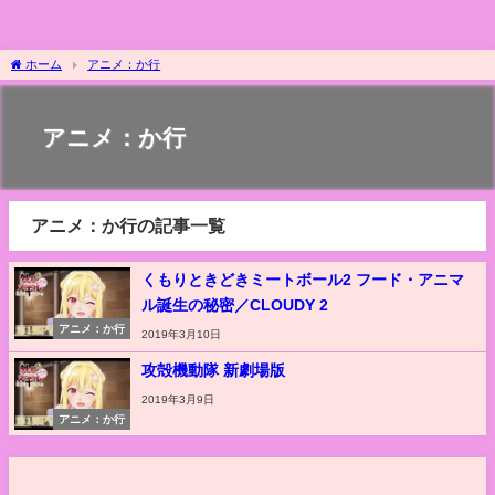
ホーム
アニメ：か行
アニメ：か行
アニメ：か行の記事一覧
くもりときどきミートボール2 フード・アニマ
ル誕生の秘密／CLOUDY 2
アニメ：か行
2019年3月10日
攻殻機動隊 新劇場版
2019年3月9日
アニメ：か行