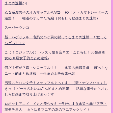
まとめ速報Z)]
乙女系腐男子のオカマッフルMAX2- FX！オ・カマトレーダーの
逆襲！！ 極道のオカマたち編（おもしろ動画まとめ速報）
スーパーウンコ！
新・ハゲッフル！哀愁のハゲ男の髪ってるまとめ速報！！激しく
ハゲっTEL？
こじ！コジッフル@！-レズっ娘百合ネエ！こじらせ！50独身処
女のBL腐女子的まとめ速報-
何だ！何が？真・シロッフル！！ 永遠の無職童貞- ぼっちな
ニート的まとめ速報！一生童貞上等夜露死苦！
男装スケバン女子！スケッフルまっくす！（新・ナンノひゃくし
きっ!！ビー玉のおいぬさん的まとめ速報） 話題な事件からおも
しろ動画まで取り上げまっくす
ロボットアニメ！メカと美少女キャラだいすき永遠の非リア充・
非モテ星人 ！あらゆるマニアの為のマニアックサイト