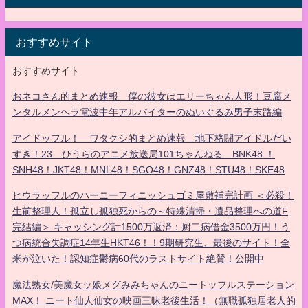
おすすめサイト
おすすめサイト
おネコさん的まとめ速報 僕の彼女はエリーちゃん人形！豆腐メ
ンタルメンヘラ電波中年アルバイターのぬいぐるみ男子末路編
アイドッフル！ ワタクシ的まとめ速報 地下格闘アイドルだい
すき！23 ひうらのアニメ放送局101ちゃんねる BNK48 ！
SNH48！JKT48！MNL48！SGO48！GNZ48！STU48！SKE48
ヒウラッフルのハーニーフィニッシュゴミ屋敷補完計画 ＜必殺！
生前整理人！孤立し孤独死からの～特殊清掃・遺品整理への道F
完結編＞ キャッシング計1500万返済：厨二病借金3500万円！う
つ病統合失調症14年生HKT46！！9期研究生、最後のサイト！全
米が泣いた！認知症鬱病60代のラストサイト絶賛！公開中
魔法熟女/美魔女ッ娘メグみみちゃんのニートッフルステーション
MAX！ ニート仙人仙女の映画三昧老後生活！（無職孤独居老人的