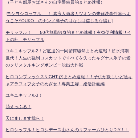
（子ども部屋おばさんの自宅警備員的まとめ速報）
[ヨシヨシロッフル-！！-素浪人勇者カツオンの未解決事件簿へよ
うこそYOUKO！のナンノ洋子のはなしは信じるな編）]
モリッフル！ 50代無職独身的まとめ速報！有益便利情報サイ
トの杜 モリッフル
ユキユキッフル2！ど底辺的一同驚愕騒然まとめ速報！超氷河期
世代！人生の強制ロスカットですべてを失ったキグナス氷子の愛
のクリスタルキングボンビー脱出大作戦
ヒロコンプレックスNIGHT 的まとめ速報！！子供が欲しいど陰キ
ャアラフィフ女子のめざせ！専業主婦！婚活計画編
ユキユキッフル3！
萌えっふる！
天にまします我ら！
ヒロシッフル！ヒロシデース山さんのリフォームひとりDIY！！