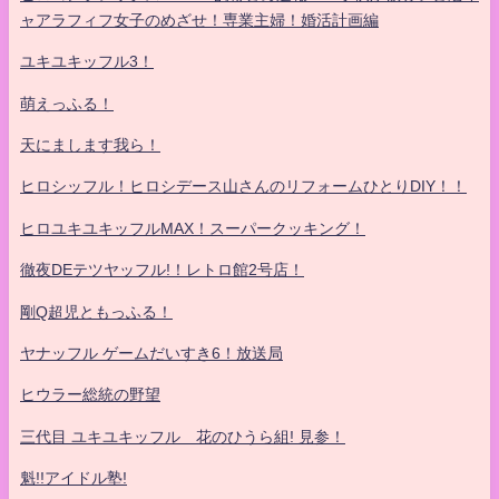
ャアラフィフ女子のめざせ！専業主婦！婚活計画編
ユキユキッフル3！
萌えっふる！
天にまします我ら！
ヒロシッフル！ヒロシデース山さんのリフォームひとりDIY！！
ヒロユキユキッフルMAX！スーパークッキング！
徹夜DEテツヤッフル!！レトロ館2号店！
剛Q超児ともっふる！
ヤナッフル ゲームだいすき6！放送局
ヒウラー総統の野望
三代目 ユキユキッフル 花のひうら組! 見参！
魁!!アイドル塾!