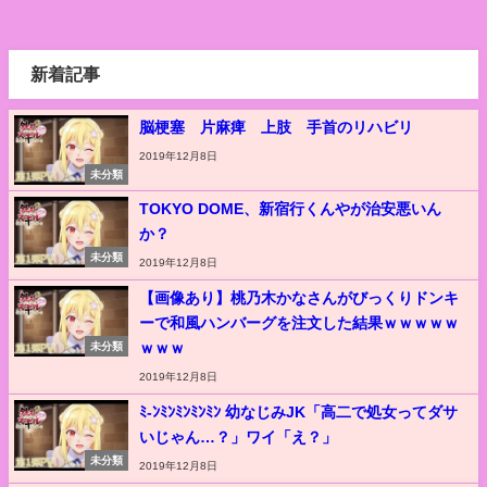
新着記事
脳梗塞 片麻痺 上肢 手首のリハビリ
2019年12月8日
未分類
TOKYO DOME、新宿行くんやが治安悪いん
か？
未分類
2019年12月8日
【画像あり】桃乃木かなさんがびっくりドンキ
ーで和風ハンバーグを注文した結果ｗｗｗｗｗ
ｗｗｗ
未分類
2019年12月8日
ﾐ-ﾝﾐﾝﾐﾝﾐﾝﾐﾝ 幼なじみJK「高二で処女ってダサ
いじゃん…？」ワイ「え？」
未分類
2019年12月8日