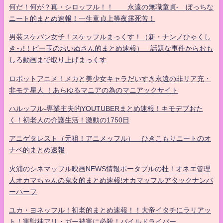
何だ！何が？真・シロッフル！！ 永遠の無職童貞- ぼっちな
ニート的まとめ速報！一生童貞上等夜露死苦！
男装スケバン女子！スケッフルまっくす！（新・ナンノひゃくし
きっ!！ビー玉のおいぬさん的まとめ速報） 話題な事件からおも
しろ動画まで取り上げまっくす
ロボットアニメ！メカと美少女キャラだいすき永遠の非リア充・
非モテ星人 ！あらゆるマニアの為のマニアックサイト
ハルッフル-専業主夫的YOUTUBERまとめ速報！キモデブおた
く！初老人の介護生活！激動の1750日
アニゲタレスト（元祖！アニメッフル） ひきこもりニートのオ
ナベ的まとめ速報
火浦のシネマッフル映画NEWS情報ポータブルの杜！オネエ管理
人オカマちゃんの鬼女的まとめ速報!オカマッフルアタックナンバ
ーハーフ
ユカ・ヨネッフル！初老的まとめ速報！！大帝イタチにラリアッ
ト！害獣神アリ・ガー被害に必殺！パイルドライバー