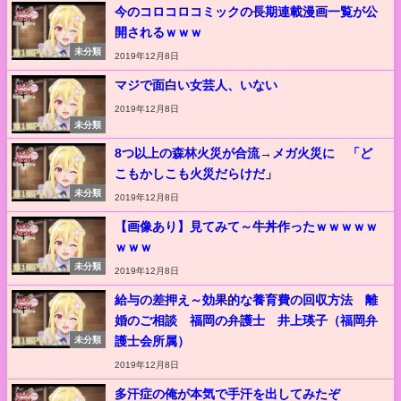
今のコロコロコミックの長期連載漫画一覧が公
開されるｗｗｗ
未分類
2019年12月8日
マジで面白い女芸人、いない
2019年12月8日
未分類
8つ以上の森林火災が合流→メガ火災に 「ど
こもかしこも火災だらけだ」
未分類
2019年12月8日
【画像あり】見てみて～牛丼作ったｗｗｗｗｗ
ｗｗｗ
未分類
2019年12月8日
給与の差押え～効果的な養育費の回収方法 離
婚のご相談 福岡の弁護士 井上瑛子（福岡弁
護士会所属）
未分類
2019年12月8日
多汗症の俺が本気で手汗を出してみたぞ