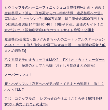
ヒウラッフルのハーニーフィニッシュゴミ屋敷補完計画 ＜必殺！
生前整理人！孤立し孤独死からの～特殊清掃・遺品整理への道F
完結編＞ キャッシング計1500万返済：厨二病借金3500万円！う
つ病統合失調症14年生HKT46！！9期研究生、最後のサイト！全
米が泣いた！認知症鬱病60代のラストサイト絶賛！公開中
魔法熟女/美魔女ッ娘メグみみちゃんのニートッフルステーション
MAX！ ニート仙人仙女の映画三昧老後生活！（無職孤独居老人的
まとめ速報Z)]
乙女系腐男子のオカマッフルMAX2- FX！オ・カマトレーダーの
逆襲！！ 極道のオカマたち編（おもしろ動画まとめ速報）
スーパーウンコ！
新・ハゲッフル！哀愁のハゲ男の髪ってるまとめ速報！！激しく
ハゲっTEL？
こじ！コジッフル@！-レズっ娘百合ネエ！こじらせ！50独身処
女のBL腐女子的まとめ速報-