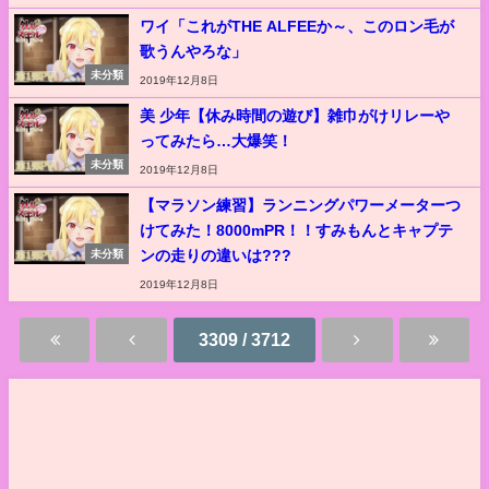
ワイ「これがTHE ALFEEか～、このロン毛が
歌うんやろな」
未分類
2019年12月8日
美 少年【休み時間の遊び】雑巾がけリレーや
ってみたら…大爆笑！
未分類
2019年12月8日
【マラソン練習】ランニングパワーメーターつ
けてみた！8000mPR！！すみもんとキャプテ
ンの走りの違いは???
未分類
2019年12月8日
3309 / 3712