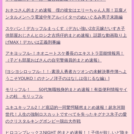
おネコさん的まとめ速報 僕の彼女はエリーちゃん人形！豆腐メ
ンタルメンヘラ電波中年アルバイターのぬいぐるみ男子末路編
スケバン！デカッフルまっくす（デカい強い2次元嫁だいすき子
供部屋おじさんヒロシ之古惑仔的まとめ速報）話題な動画取り上
げMAX！デカいは正義刑事編
アキヨッフル-！ネオニートスケ番長のエキストラ芸能情報局！
（子ども部屋おばさんの自宅警備員的まとめ速報）
[ヨシヨシロッフル-！！-素浪人勇者カツオンの未解決事件簿へよ
うこそYOUKO！のナンノ洋子のはなしは信じるな編）]
モリッフル！ 50代無職独身的まとめ速報！有益便利情報サイ
トの杜 モリッフル
ユキユキッフル2！ど底辺的一同驚愕騒然まとめ速報！超氷河期
世代！人生の強制ロスカットですべてを失ったキグナス氷子の愛
のクリスタルキングボンビー脱出大作戦
ヒロコンプレックスNIGHT 的まとめ速報！！子供が欲しいど陰キ