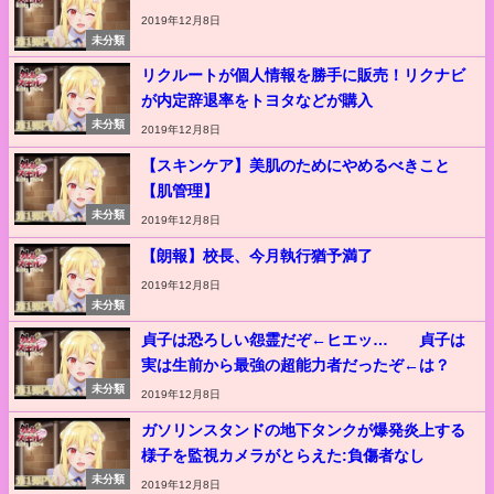
2019年12月8日
未分類
リクルートが個人情報を勝手に販売！リクナビ
が内定辞退率をトヨタなどが購入
未分類
2019年12月8日
【スキンケア】美肌のためにやめるべきこと
【肌管理】
未分類
2019年12月8日
【朗報】校長、今月執行猶予満了
2019年12月8日
未分類
貞子は恐ろしい怨霊だぞ←ヒエッ… 貞子は
実は生前から最強の超能力者だったぞ←は？
未分類
2019年12月8日
ガソリンスタンドの地下タンクが爆発炎上する
様子を監視カメラがとらえた:負傷者なし
未分類
2019年12月8日