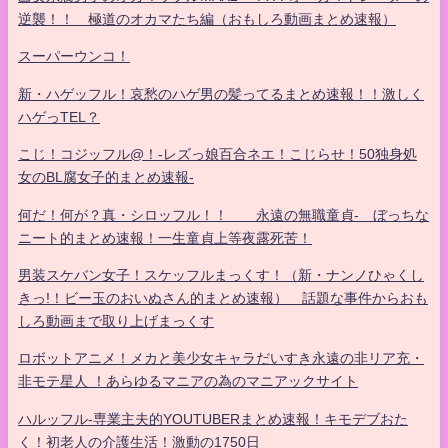
逆襲！！ 極道のオカマたち編（おもしろ動画まとめ速報）
スーパーウンコ！
新・ハゲッフル！哀愁のハゲ男の髪ってるまとめ速報！！激しく
ハゲっTEL？
こじ！コジッフル@！-レズっ娘百合ネエ！こじらせ！50独身処
女のBL腐女子的まとめ速報-
何だ！何が？真・シロッフル！！ 永遠の無職童貞- ぼっちな
ニート的まとめ速報！一生童貞上等夜露死苦！
男装スケバン女子！スケッフルまっくす！（新・ナンノひゃくし
きっ!！ビー玉のおいぬさん的まとめ速報） 話題な事件からおも
しろ動画まで取り上げまっくす
ロボットアニメ！メカと美少女キャラだいすき永遠の非リア充・
非モテ星人 ！あらゆるマニアの為のマニアックサイト
ハルッフル-専業主夫的YOUTUBERまとめ速報！キモデブおた
く！初老人の介護生活！激動の1750日