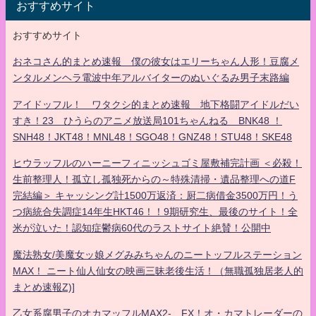
おすすめサイト
おすすめサイト
おネコさん的まとめ速報 僕の彼女はエリーちゃん人形！豆腐メ
ンタルメンヘラ電波中年アルバイターのぬいぐるみ男子末路編
アイドッフル！ ワタクシ的まとめ速報 地下格闘アイドルだい
すき！23 ひうらのアニメ放送局101ちゃんねる BNK48 ！
SNH48！JKT48！MNL48！SGO48！GNZ48！STU48！SKE48
ヒウラッフルのハーニーフィニッシュゴミ屋敷補完計画 ＜必殺！
生前整理人！孤立し孤独死からの～特殊清掃・遺品整理への道F
完結編＞ キャッシング計1500万返済：厨二病借金3500万円！う
つ病統合失調症14年生HKT46！！9期研究生、最後のサイト！全
米が泣いた！認知症鬱病60代のラストサイト絶賛！公開中
魔法熟女/美魔女ッ娘メグみみちゃんのニートッフルステーション
MAX！ ニート仙人仙女の映画三昧老後生活！（無職孤独居老人的
まとめ速報Z)]
乙女系腐男子のオカマッフルMAX2- FX！オ・カマトレーダーの