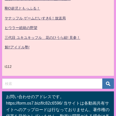
剛Q超児ともっふる！
ヤナッフル ゲームだいすき6！放送局
ヒウラー総統の野望
三代目 ユキユキッフル 花のひうら組! 見参！
魁!!アイドル塾!
t112
お問い合わせのアドレスです。
https://form.os7.biz/f/c82c6596/ 当サイトは各動画共有サ
イトへのアップロードは行なっておりません、著作権の