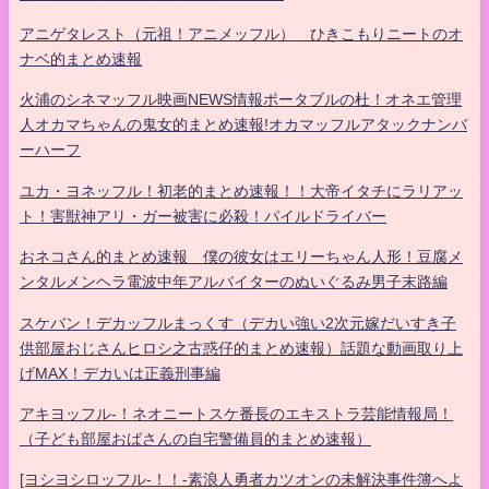
アニゲタレスト（元祖！アニメッフル） ひきこもりニートのオ
ナベ的まとめ速報
火浦のシネマッフル映画NEWS情報ポータブルの杜！オネエ管理
人オカマちゃんの鬼女的まとめ速報!オカマッフルアタックナンバ
ーハーフ
ユカ・ヨネッフル！初老的まとめ速報！！大帝イタチにラリアッ
ト！害獣神アリ・ガー被害に必殺！パイルドライバー
おネコさん的まとめ速報 僕の彼女はエリーちゃん人形！豆腐メ
ンタルメンヘラ電波中年アルバイターのぬいぐるみ男子末路編
スケバン！デカッフルまっくす（デカい強い2次元嫁だいすき子
供部屋おじさんヒロシ之古惑仔的まとめ速報）話題な動画取り上
げMAX！デカいは正義刑事編
アキヨッフル-！ネオニートスケ番長のエキストラ芸能情報局！
（子ども部屋おばさんの自宅警備員的まとめ速報）
[ヨシヨシロッフル-！！-素浪人勇者カツオンの未解決事件簿へよ