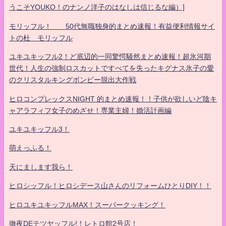
うこそYOUKO！のナンノ洋子のはなしは信じるな編）]
モリッフル！ 50代無職独身的まとめ速報！有益便利情報サイ
トの杜 モリッフル
ユキユキッフル2！ど底辺的一同驚愕騒然まとめ速報！超氷河期
世代！人生の強制ロスカットですべてを失ったキグナス氷子の愛
のクリスタルキングボンビー脱出大作戦
ヒロコンプレックスNIGHT 的まとめ速報！！子供が欲しいど陰キ
ャアラフィフ女子のめざせ！専業主婦！婚活計画編
ユキユキッフル3！
萌えっふる！
天にまします我ら！
ヒロシッフル！ヒロシデース山さんのリフォームひとりDIY！！
ヒロユキユキッフルMAX！スーパークッキング！
徹夜DEテツヤッフル!！レトロ館2号店！