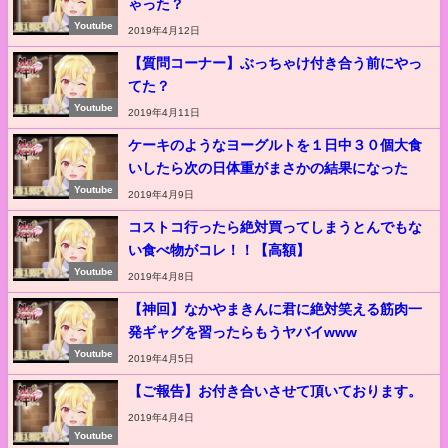
ゃった？
Youtube
2019年4月12日
【質問コーナー】ぶっちゃけ付き合う前にやっ
てた？
Youtube
2019年4月11日
ケーキのようなヨーグルトを１日中３０個大食
いしたら次の日体重がまさかの結果になった
Youtube
2019年4月9日
コストコ行ったら絶対買ってしまうとんでもな
い食べ物がコレ！！【高額】
Youtube
2019年4月8日
【神回】なかやまきんに君に絶対笑える筋肉一
発ギャグを習ったらもうヤバイwww
Youtube
2019年4月5日
【ご報告】お付き合いさせて頂いております。
2019年4月4日
Youtube