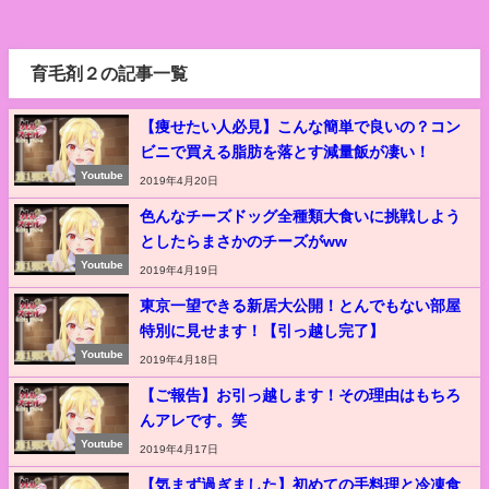
育毛剤２の記事一覧
【痩せたい人必見】こんな簡単で良いの？コン
ビニで買える脂肪を落とす減量飯が凄い！
Youtube
2019年4月20日
色んなチーズドッグ全種類大食いに挑戦しよう
としたらまさかのチーズがww
Youtube
2019年4月19日
東京一望できる新居大公開！とんでもない部屋
特別に見せます！【引っ越し完了】
Youtube
2019年4月18日
【ご報告】お引っ越します！その理由はもちろ
んアレです。笑
Youtube
2019年4月17日
【気まず過ぎました】初めての手料理と冷凍食