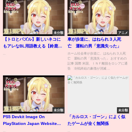
未分類
アニメ
【トロとパズル】新しいネコに
車が歩道に、はねられ３人死
もアレなBL用語教える【鈴鹿詩
亡 運転の男「意識失った」
子/にじさんじ】
...
ホーム社会車が歩道に、はねられ３人死
亡 運転の男「意識失った」 おすすめの
記事 国際 米国、ＩＮＦ離脱をロシアに通
告 冷戦終結の象徴が消滅 ...
未分類
未分類
PS5 Devkit Image On
「カルロス・ゴーン」によく似
PlayStation Japan Website
たゲームが全く無関係
(Now Confirmed Fake)
...
...