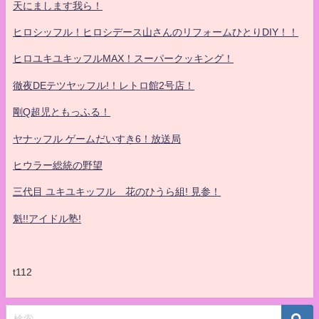
天にまします我ら！
ヒロシッフル！ヒロシデース山さんのリフォームひとりDIY！！
ヒロユキユキッフルMAX！スーパークッキング！
徹夜DEテツヤッフル!！レトロ館2号店！
剛Q超児ともっふる！
ヤナッフル ゲームだいすき6！放送局
ヒウラー総統の野望
三代目 ユキユキッフル 花のひうら組! 見参！
魁!!アイドル塾!
t112