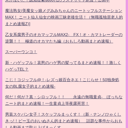
米が泣いた！認知症鬱病60代のラストサイト絶賛！公開中
魔法熟女/美魔女ッ娘メグみみちゃんのニートッフルステーション
MAX！ ニート仙人仙女の映画三昧老後生活！（無職孤独居老人的
まとめ速報Z)]
乙女系腐男子のオカマッフルMAX2- FX！オ・カマトレーダーの
逆襲！！ 極道のオカマたち編（おもしろ動画まとめ速報）
スーパーウンコ！
新・ハゲッフル！哀愁のハゲ男の髪ってるまとめ速報！！激しく
ハゲっTEL？
こじ！コジッフル@！-レズっ娘百合ネエ！こじらせ！50独身処
女のBL腐女子的まとめ速報-
何だ！何が？真・シロッフル！！ 永遠の無職童貞- ぼっちな
ニート的まとめ速報！一生童貞上等夜露死苦！
男装スケバン女子！スケッフルまっくす！（新・ナンノひゃくし
きっ!！ビー玉のおいぬさん的まとめ速報） 話題な事件からおも
しろ動画まで取り上げまっくす