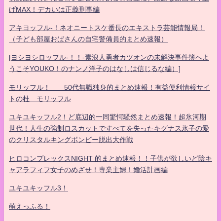
げMAX！デカいは正義刑事編
アキヨッフル-！ネオニートスケ番長のエキストラ芸能情報局！
（子ども部屋おばさんの自宅警備員的まとめ速報）
[ヨシヨシロッフル-！！-素浪人勇者カツオンの未解決事件簿へよ
うこそYOUKO！のナンノ洋子のはなしは信じるな編）]
モリッフル！ 50代無職独身的まとめ速報！有益便利情報サイ
トの杜 モリッフル
ユキユキッフル2！ど底辺的一同驚愕騒然まとめ速報！超氷河期
世代！人生の強制ロスカットですべてを失ったキグナス氷子の愛
のクリスタルキングボンビー脱出大作戦
ヒロコンプレックスNIGHT 的まとめ速報！！子供が欲しいど陰キ
ャアラフィフ女子のめざせ！専業主婦！婚活計画編
ユキユキッフル3！
萌えっふる！