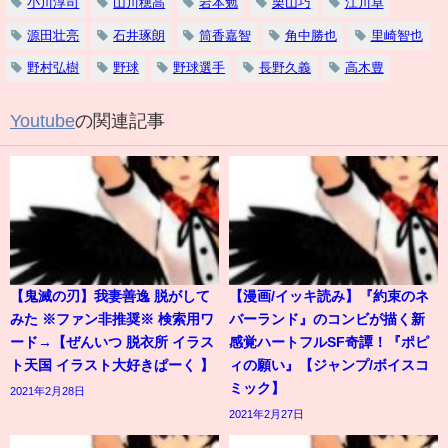
小川淳司
山川穂高
岩本勉
栗山巧
江川卓
源田壮亮
石井琢朗
筒香嘉智
角中勝也
里崎智也
野村弘樹
野球
野球選手
長野久義
高木豊
Youtube
の関連記事
【鬼滅の刃】我妻善逸 脱がして
【漫画/イッキ読み】『約束のネ
みた ※ファン非推奨※ 検索用ワ
バーランド』のコンビが描く新
ード→【ぜんいつ 脱衣所 イラス
感覚ハートフルSF奇譚！『ポピ
ト天国 イラスト大好きぱーく 】
ィの願い』【ジャンプ/ボイスコ
ミック】
2021年2月28日
2021年2月27日