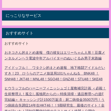
にっこりなサービス
おすすめサイト
おすすめサイト
おネコさん的まとめ速報 僕の彼女はエリーちゃん人形！豆腐メ
ンタルメンヘラ電波中年アルバイターのぬいぐるみ男子末路編
アイドッフル！ ワタクシ的まとめ速報 地下格闘アイドルだい
すき！23 ひうらのアニメ放送局101ちゃんねる BNK48 ！
SNH48！JKT48！MNL48！SGO48！GNZ48！STU48！SKE48
ヒウラッフルのハーニーフィニッシュゴミ屋敷補完計画 ＜必殺！
生前整理人！孤立し孤独死からの～特殊清掃・遺品整理への道F
完結編＞ キャッシング計1500万返済：厨二病借金3500万円！う
つ病統合失調症14年生HKT46！！9期研究生、最後のサイト！全