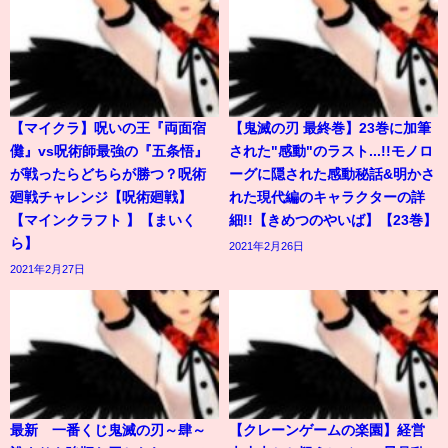
【マイクラ】呪いの王『両面宿
【鬼滅の刃 最終巻】23巻に加筆
儺』vs呪術師最強の『五条悟』
された"感動"のラスト...!!モノロ
が戦ったらどちらが勝つ？呪術
ーグに隠された感動秘話&明かさ
廻戦チャレンジ【呪術廻戦】
れた現代編のキャラクターの詳
【マインクラフト 】【まいく
細!!【きめつのやいば】【23巻】
ら】
2021年2月26日
2021年2月27日
最新 一番くじ鬼滅の刃～肆～
【クレーンゲームの楽園】経営