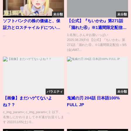
未分類
未分類
ソフトバンクの株の価値と、保
【公式】『ちいかわ』第271話
証力とロスチャイルドについて
「涸れた④」※1週間限定配信＜
話します。
9/5 (金)AM7:59まで＞
...
1:名無しさん＠お腹いっぱい
2025.08.29(Fri) 【公式】『ちいかわ』第
271話「涸れた④」※1週間限定配信＜9/5
(金)AM7...
バラエティ
未分類
【画像】まだハゲてないよ
鬼滅の刃 204話 日本語100%
ね？？
FULL JP
c_img_param=; c_img_param=; 1: 以下、
...
名無しにかわりましてネギ速がお送りしま
す 2022/11/05(土) 0...