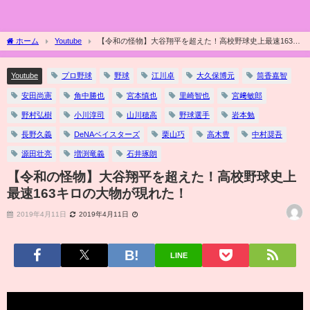
ホーム
Youtube
【令和の怪物】大谷翔平を超えた！高校野球史上最速163キ
ロの大物が現れた！
Youtube
プロ野球
野球
江川卓
大久保博元
筒香嘉智
安田尚憲
角中勝也
宮本慎也
里崎智也
宮﨑敏郎
野村弘樹
小川淳司
山川穂高
野球選手
岩本勉
長野久義
DeNAベイスターズ
栗山巧
高木豊
中村奨吾
源田壮亮
増渕竜義
石井琢朗
【令和の怪物】大谷翔平を超えた！高校野球史上
最速163キロの大物が現れた！
2019年4月11日
2019年4月11日
LINE