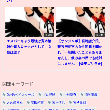
い」
未分類
未分類
エスパーキャラ最強は斉木楠
【サンジャポ】宮崎謙介氏、
雄か超人ロックだとして、２
菅官房長官の女性問題を聞か
位は誰？
れ「一切聞いたこともありま
せんし、飲み会の席でも絶対
にしません」 [爆笑ゴリラ★]
関連キーワード
DeNAベイスターズ
プロ野球
中村奨吾
増渕竜義
大久保博元
安田尚憲
宮本慎也
宮﨑敏郎