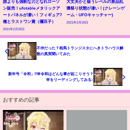
誰よりも強靭な刃となれローソ
大丈夫かと疑うレベルの景品乱
ン販売！ufotableメタリックア
獲祭り状態が凄い！(クレーンゲ
ートパネルが凄い！フィギュア7
ーム・UFOキャッチャー)
種とラストワン賞（禰豆子）
2021年2月26日
2021年2月26日
不仲だった？相馬トランジスタにへきトラハウス解
散の真実聞いてみた
新年号「令和」‼🌸令和はどんな事が起こりそう？
🌸をリーディングしてみる♪
おすすめの記事