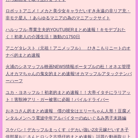
ロボットアニメ！メカと美少女キャラだいすき永遠の非リア充・
非モテ星人 ！あらゆるマニアの為のマニアックサイト
ハルッフル-専業主夫的YOUTUBERまとめ速報！キモデブおた
く！初老人の介護生活！激動の1750日
アニゲタレスト（元祖！アニメッフル） ひきこもりニートのオ
ナベ的まとめ速報
火浦のシネマッフル映画NEWS情報ポータブルの杜！オネエ管理
人オカマちゃんの鬼女的まとめ速報!オカマッフルアタックナンバ
ーハーフ
ユカ・ヨネッフル！初老的まとめ速報！！大帝イタチにラリアッ
ト！害獣神アリ・ガー被害に必殺！パイルドライバー
おネコさん的まとめ速報 僕の彼女はエリーちゃん人形！豆腐メ
ンタルメンヘラ電波中年アルバイターのぬいぐるみ男子末路編
スケバン！デカッフルまっくす（デカい強い2次元嫁だいすき子
供部屋おじさんヒロシ之古惑仔的まとめ速報）話題な動画取り上