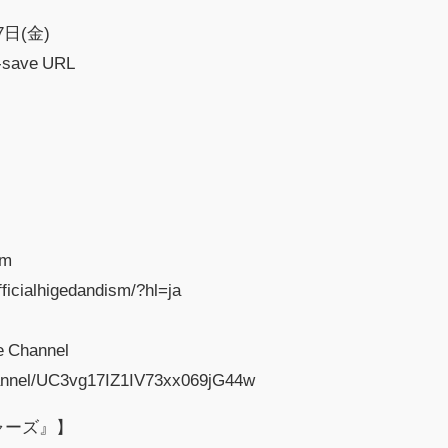
日(金)
-save URL
am
ficialhigedandism/?hl=ja
 Channel
hannel/UC3vg17IZ1IV73xx069jG44w
ャーズ』】