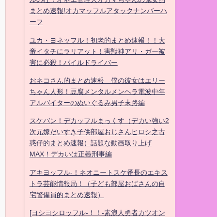
まとめ速報!オカマッフルアタックナンバーハ
ーフ
ユカ・ヨネッフル！初老的まとめ速報！！大
帝イタチにラリアット！害獣神アリ・ガー被
害に必殺！パイルドライバー
おネコさん的まとめ速報 僕の彼女はエリー
ちゃん人形！豆腐メンタルメンヘラ電波中年
アルバイターのぬいぐるみ男子末路編
スケバン！デカッフルまっくす（デカい強い2
次元嫁だいすき子供部屋おじさんヒロシ之古
惑仔的まとめ速報）話題な動画取り上げ
MAX！デカいは正義刑事編
アキヨッフル-！ネオニートスケ番長のエキス
トラ芸能情報局！（子ども部屋おばさんの自
宅警備員的まとめ速報）
[ヨシヨシロッフル-！！-素浪人勇者カツオン