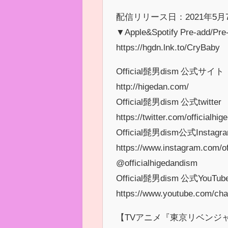
配信リリース日：2021年5月7
▼Apple&Spotify Pre-add/Pre
https://hgdn.lnk.to/CryBaby
Official髭男dism 公式サイト
http://higedan.com/
Official髭男dism 公式twitter
https://twitter.com/officialhige
Official髭男dism公式Instagr
https://www.instagram.com/of
@officialhigedandism
Official髭男dism 公式YouTube
https://www.youtube.com/c
【TVアニメ『東京リベンジ