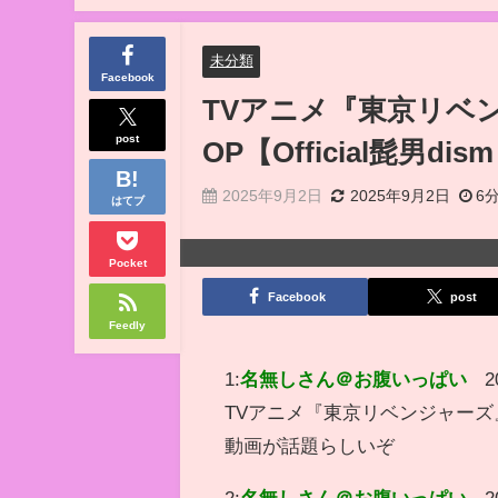
未分類
Facebook
TVアニメ『東京リベ
post
OP【Official髭男dis
2025年9月2日
2025年9月2日
6分
はてブ
Pocket
Facebook
post
Feedly
1:
名無しさん＠お腹いっぱい
2
TVアニメ『東京リベンジャーズ』ノン
動画が話題らしいぞ
2:
名無しさん＠お腹いっぱい
2