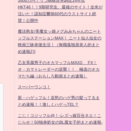
3500万円！うつ病統合失調症14年生
HKT46！！9期研究生、最後のサイト！全米が
泣いた！認知症鬱病60代のラストサイト絶
賛！公開中
魔法熟女/美魔女ッ娘メグみみちゃんのニート
ッフルステーションMAX！ ニート仙人仙女の
映画三昧老後生活！（無職孤独居老人的まと
め速報Z)]
乙女系腐男子のオカマッフルMAX2- FX！
オ・カマトレーダーの逆襲！！ 極道のオカ
マたち編（おもしろ動画まとめ速報）
スーパーウンコ！
新・ハゲッフル！哀愁のハゲ男の髪ってるま
とめ速報！！激しくハゲっTEL？
こじ！コジッフル@！-レズっ娘百合ネエ！こ
じらせ！50独身処女のBL腐女子的まとめ速報-