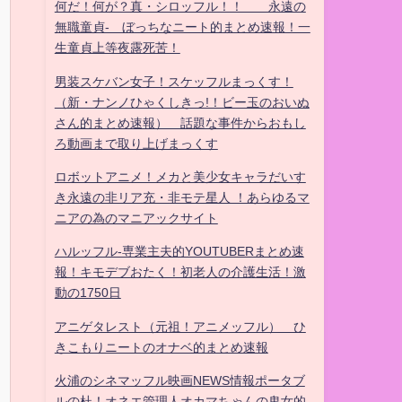
何だ！何が？真・シロッフル！！ 永遠の
無職童貞- ぼっちなニート的まとめ速報！一
生童貞上等夜露死苦！
男装スケバン女子！スケッフルまっくす！
（新・ナンノひゃくしきっ!！ビー玉のおいぬ
さん的まとめ速報） 話題な事件からおもし
ろ動画まで取り上げまっくす
ロボットアニメ！メカと美少女キャラだいす
き永遠の非リア充・非モテ星人 ！あらゆるマ
ニアの為のマニアックサイト
ハルッフル-専業主夫的YOUTUBERまとめ速
報！キモデブおたく！初老人の介護生活！激
動の1750日
アニゲタレスト（元祖！アニメッフル） ひ
きこもりニートのオナベ的まとめ速報
火浦のシネマッフル映画NEWS情報ポータブ
ルの杜！オネエ管理人オカマちゃんの鬼女的