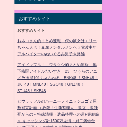
おすすめサイト
おすすめサイト
おネコさん的まとめ速報 僕の彼女はエリー
ちゃん人形！豆腐メンタルメンヘラ電波中年
アルバイターのぬいぐるみ男子末路編
アイドッフル！ ワタクシ的まとめ速報 地
下格闘アイドルだいすき！23 ひうらのアニ
メ放送局101ちゃんねる BNK48 ！SNH48！
JKT48！MNL48！SGO48！GNZ48！
STU48！SKE48
ヒウラッフルのハーニーフィニッシュゴミ屋
敷補完計画 ＜必殺！生前整理人！孤立し孤独
死からの～特殊清掃・遺品整理への道F完結編
＞ キャッシング計1500万返済：厨二病借金